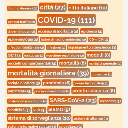
città
(27)
città italiane
(10)
chronic diseases
(2)
COVID-19
(111)
contact tracing
(2)
eccesso di mortalità
(4)
epidemia
(4)
driven through
(2)
epidemiologia
(4)
fattori di rischio ambientali
(2)
ICD-9-CM
(2)
inquinamento atmosferico
(3)
infection fatality rate
(2)
infezione
(2)
modelli
(8)
ISTAT
(3)
lockdown
(2)
maschere respiratorie
(2)
mortalità
(8)
modelli compartimentali
(4)
mortalità generale
(2)
mortalità giornaliera
(39)
normative
(2)
pandemia
(6)
ondate di calore
(3)
parametric boostrap
(2)
pronto soccorso
(8)
particolato
(3)
percorsi assistenziali
(2)
SARS-CoV-2
(23)
screening
(3)
protezione respiratoria
(2)
SISMG
(9)
sensibilità
(3)
SIRD
(3)
sistema di sorveglianza
(10)
sistemi di allarme
(3)
sistemi informativi sanitari
(3)
sorveglianza
(2)