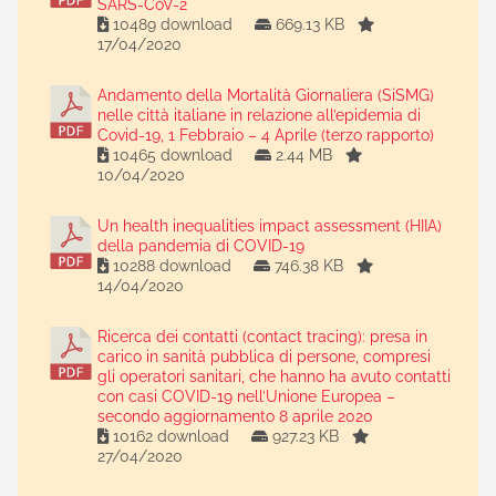
SARS-CoV-2
10489 download
669.13 KB
17/04/2020
Andamento della Mortalità Giornaliera (SiSMG)
nelle città italiane in relazione all’epidemia di
Covid-19, 1 Febbraio – 4 Aprile (terzo rapporto)
10465 download
2.44 MB
10/04/2020
Un health inequalities impact assessment (HIIA)
della pandemia di COVID-19
10288 download
746.38 KB
14/04/2020
Ricerca dei contatti (contact tracing): presa in
carico in sanità pubblica di persone, compresi
gli operatori sanitari, che hanno ha avuto contatti
con casi COVID-19 nell’Unione Europea –
secondo aggiornamento 8 aprile 2020
10162 download
927.23 KB
27/04/2020