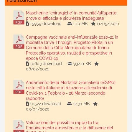
I più scaricati
Mascherine “chirurgiche” in comunità/all’aperto:
prove di efficacia e sicurezza inadeguate
15959 download
1.10 MB
11/05/2020
Campagna vaccinale anti-influenzale 2020-21 in
modalità Drive-Through: Progetto Pilota in un
Comune della Città Metropolitana di Torino.
Protocollo operativo, risultati e prospettive in
epoca COVID-19
10603 download
932.11 KB
08/02/2021
Andamento della Mortalità Giornaliera (SiSMG)
nelle città italiane in relazione all’epidemia di
Covid-19, 1 Febbraio - 28 Marzo (secondo
rapporto)
10522 download
12.30 MB
03/04/2020
Valutazione del possibile rapporto tra
l’inquinamento atmosferico e la diffusione del