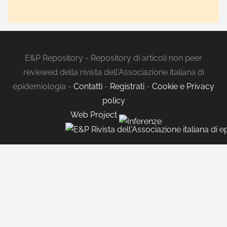
E&P Repository - Repository di articoli non peer
reviewed della rivista dell'Associazione italiana di
epidemiologia -
Contatti
-
Registrati
-
Cookie e Privacy
policy
Web Project