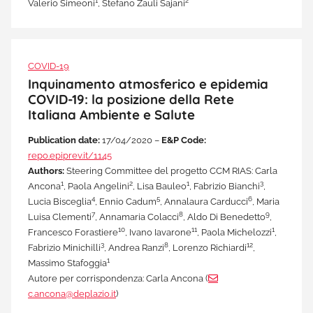
1
2
Valerio Simeoni
, Stefano Zauli Sajani
COVID-19
Inquinamento atmosferico e epidemia
COVID-19: la posizione della Rete
Italiana Ambiente e Salute
Publication date:
17/04/2020 –
E&P Code:
repo.epiprev.it/1145
Authors:
Steering Committee del progetto CCM RIAS: Carla
1
2
1
3
Ancona
, Paola Angelini
, Lisa Bauleo
, Fabrizio Bianchi
,
4
5
6
Lucia Bisceglia
, Ennio Cadum
, Annalaura Carducci
, Maria
7
8
9
Luisa Clementi
, Annamaria Colacci
, Aldo Di Benedetto
,
10
11
1
Francesco Forastiere
, Ivano Iavarone
, Paola Michelozzi
,
3
8
12
Fabrizio Minichilli
, Andrea Ranzi
, Lorenzo Richiardi
,
1
Massimo Stafoggia
Autore per corrispondenza: Carla Ancona (
c.ancona@deplazio.it
)