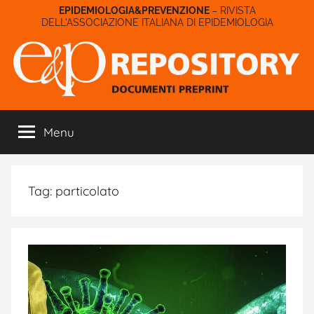
Salta
– RIVISTA
DELL'ASSOCIAZIONE ITALIANA DI EPIDEMIOLOGIA
al
contenuto
E&P
Menu
Repository
Tag:
particolato