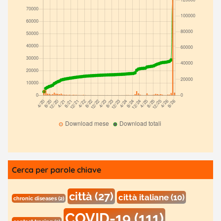
Cerca per parole chiave
città
(27)
città italiane
(10)
chronic diseases
(2)
COVID-19
(111)