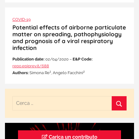
COVID-19
Potential effects of airborne particulate
matter on spreading, pathophysiology
and prognosis of a viral respiratory
infection
Publication date:
02/04/2020 –
E&P Code:
repo.epiprev.it/688
1
2
Authors:
Simona Re
, Angelo Facchini
Carica un contributo