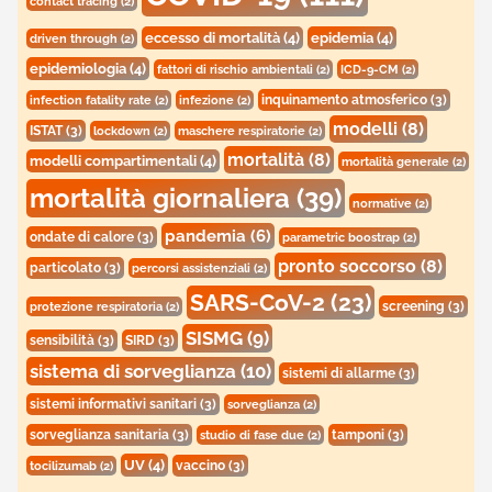
contact tracing
(2)
eccesso di mortalità
(4)
epidemia
(4)
driven through
(2)
epidemiologia
(4)
fattori di rischio ambientali
(2)
ICD-9-CM
(2)
inquinamento atmosferico
(3)
infection fatality rate
(2)
infezione
(2)
modelli
(8)
ISTAT
(3)
lockdown
(2)
maschere respiratorie
(2)
mortalità
(8)
modelli compartimentali
(4)
mortalità generale
(2)
mortalità giornaliera
(39)
normative
(2)
pandemia
(6)
ondate di calore
(3)
parametric boostrap
(2)
pronto soccorso
(8)
particolato
(3)
percorsi assistenziali
(2)
SARS-CoV-2
(23)
screening
(3)
protezione respiratoria
(2)
SISMG
(9)
sensibilità
(3)
SIRD
(3)
sistema di sorveglianza
(10)
sistemi di allarme
(3)
sistemi informativi sanitari
(3)
sorveglianza
(2)
sorveglianza sanitaria
(3)
tamponi
(3)
studio di fase due
(2)
UV
(4)
vaccino
(3)
tocilizumab
(2)