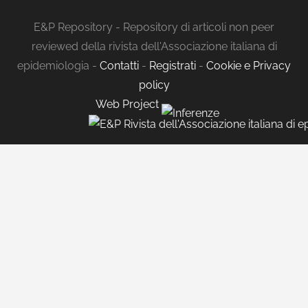
E&P Repository - Repository di articoli non peer
reviewed della rivista dell'Associazione italiana di
epidemiologia -
Contatti
-
Registrati
-
Cookie e Privacy
policy
Web Project