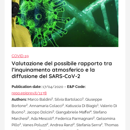
COVID-19
Valutazione del possibile rapporto tra
l’inquinamento atmosferico e la
diffusione del SARS-CoV-2
Publication date:
17/04/2020 –
E&P Code:
repo.epiprev.it/1178
1
1
Authors:
Marco Baldini
, Silvia Bartolacci
, Giuseppe
2
2
1
Bortone
, Annamaria Colacci
, Katiuscia Di Biagio
, Valerio Di
3
3
4
Buono
, Jacopo Dolcini
, Giangabriele Maffei
, Stefano
2
4
2
Marchesi
, Ada Mescoli
, Federica Parmagnani
, Gelsomina
2
2
2
2
Pillo
, Vanes Poluzzi
, Andrea Ranzi
, Stefania Serra
, Thomas