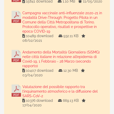
15841 download
1.10 MB
11/05/2020
Campagna vaccinale anti-influenzale 2020-21 in
modalità Drive-Through: Progetto Pilota in un
Comune della Città Metropolitana di Torino.
Protocollo operativo, risultati e prospettive in
epoca COVID-19
10489 download
932.11 KB
08/02/2021
Andamento della Mortalità Giornaliera (SiSMG)
nelle città italiane in relazione all’epidemia di
Covid-19, 1 Febbraio - 28 Marzo (secondo
rapporto)
10407 download
12.30 MB
03/04/2020
Valutazione del possibile rapporto tra
l’inquinamento atmosferico e la diffusione del
SARS-CoV-2
10376 download
669.13 KB
17/04/2020