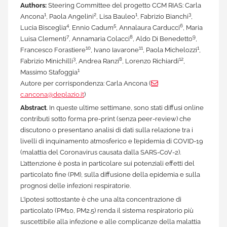
Authors:
Steering Committee del progetto CCM RIAS: Carla
1
2
1
3
Ancona
, Paola Angelini
, Lisa Bauleo
, Fabrizio Bianchi
,
4
5
6
Lucia Bisceglia
, Ennio Cadum
, Annalaura Carducci
, Maria
7
8
9
Luisa Clementi
, Annamaria Colacci
, Aldo Di Benedetto
,
10
11
1
Francesco Forastiere
, Ivano Iavarone
, Paola Michelozzi
,
3
8
12
Fabrizio Minichilli
, Andrea Ranzi
, Lorenzo Richiardi
,
1
Massimo Stafoggia
Autore per corrispondenza: Carla Ancona (
c.ancona@deplazio.it
)
Abstract
. In queste ultime settimane, sono stati diffusi online
contributi sotto forma pre-print (senza peer-review) che
discutono o presentano analisi di dati sulla relazione tra i
livelli di inquinamento atmosferico e l’epidemia di COVID-19
(malattia del Coronavirus causata dalla SARS-CoV-2).
L’attenzione è posta in particolare sui potenziali effetti del
particolato fine (PM), sulla diffusione della epidemia e sulla
prognosi delle infezioni respiratorie.
L’ipotesi sottostante è che una alta concentrazione di
particolato (PM10, PM2.5) renda il sistema respiratorio più
suscettibile alla infezione e alle complicanze della malattia