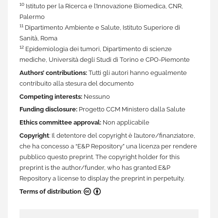
10
Istituto per la Ricerca e l’Innovazione Biomedica, CNR,
Palermo
11
Dipartimento Ambiente e Salute, Istituto Superiore di
Sanità, Roma
12
Epidemiologia dei tumori, Dipartimento di scienze
mediche, Università degli Studi di Torino e CPO-Piemonte
Authors’ contributions:
Tutti gli autori hanno egualmente
contribuito alla stesura del documento
Competing interests:
Nessuno
Funding disclosure:
Progetto CCM Ministero dalla Salute
Ethics committee approval:
Non applicabile
Copyright
: Il detentore del copyright è l’autore/finanziatore,
che ha concesso a “E&P Repository” una licenza per rendere
pubblico questo preprint. The copyright holder for this
preprint is the author/funder, who has granted E&P
Repository a license to display the preprint in perpetuity.
Terms of distribution
:
CC BY