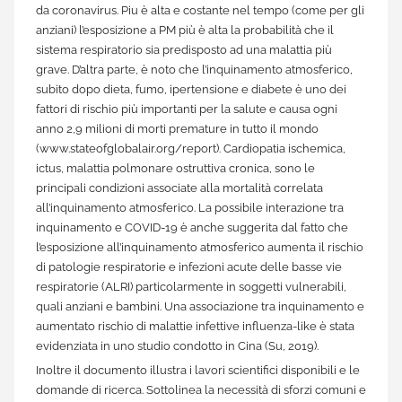
da coronavirus. Piu è alta e costante nel tempo (come per gli
anziani) l’esposizione a PM più è alta la probabilità che il
sistema respiratorio sia predisposto ad una malattia più
grave. D’altra parte, è noto che l’inquinamento atmosferico,
subito dopo dieta, fumo, ipertensione e diabete è uno dei
fattori di rischio più importanti per la salute e causa ogni
anno 2,9 milioni di morti premature in tutto il mondo
(www.stateofglobalair.org/report). Cardiopatia ischemica,
ictus, malattia polmonare ostruttiva cronica, sono le
principali condizioni associate alla mortalità correlata
all’inquinamento atmosferico. La possibile interazione tra
inquinamento e COVID-19 è anche suggerita dal fatto che
l’esposizione all’inquinamento atmosferico aumenta il rischio
di patologie respiratorie e infezioni acute delle basse vie
respiratorie (ALRI) particolarmente in soggetti vulnerabili,
quali anziani e bambini. Una associazione tra inquinamento e
aumentato rischio di malattie infettive influenza-like è stata
evidenziata in uno studio condotto in Cina (Su, 2019).
Inoltre il documento illustra i lavori scientifici disponibili e le
domande di ricerca. Sottolinea la necessità di sforzi comuni e