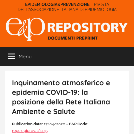
Salta
– RIVISTA
DELL'ASSOCIAZIONE ITALIANA DI EPIDEMIOLOGIA
al
contenuto
E&P
Menu
Repository
Inquinamento atmosferico e
epidemia COVID-19: la
posizione della Rete Italiana
Ambiente e Salute
Publication date:
17/04/2020 –
E&P Code:
repo.epiprev.it/1145