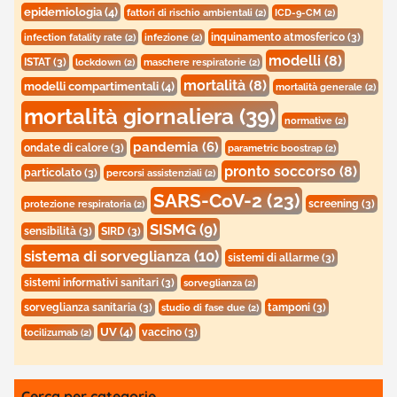
epidemiologia
(4)
fattori di rischio ambientali
(2)
ICD-9-CM
(2)
inquinamento atmosferico
(3)
infection fatality rate
(2)
infezione
(2)
modelli
(8)
ISTAT
(3)
lockdown
(2)
maschere respiratorie
(2)
mortalità
(8)
modelli compartimentali
(4)
mortalità generale
(2)
mortalità giornaliera
(39)
normative
(2)
pandemia
(6)
ondate di calore
(3)
parametric boostrap
(2)
pronto soccorso
(8)
particolato
(3)
percorsi assistenziali
(2)
SARS-CoV-2
(23)
screening
(3)
protezione respiratoria
(2)
SISMG
(9)
sensibilità
(3)
SIRD
(3)
sistema di sorveglianza
(10)
sistemi di allarme
(3)
sistemi informativi sanitari
(3)
sorveglianza
(2)
sorveglianza sanitaria
(3)
tamponi
(3)
studio di fase due
(2)
UV
(4)
vaccino
(3)
tocilizumab
(2)
Cerca per categorie