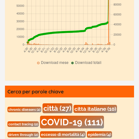
Cerca per parole chiave
città
(27)
città italiane
(10)
chronic diseases
(2)
COVID-19
(111)
contact tracing
(2)
eccesso di mortalità
(4)
epidemia
(4)
driven through
(2)