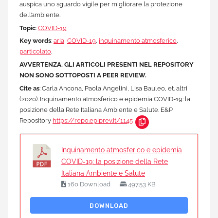
auspica uno sguardo vigile per migliorare la protezione
dell’ambiente.
Topic
:
COVID-19
Key words
:
aria
,
COVID-19
,
inquinamento atmosferico
,
particolato
,
AVVERTENZA. GLI ARTICOLI PRESENTI NEL REPOSITORY
NON SONO SOTTOPOSTI A PEER REVIEW.
Cite as
: Carla Ancona, Paola Angelini, Lisa Bauleo, et. altri
(2020). Inquinamento atmosferico e epidemia COVID-19: la
posizione della Rete Italiana Ambiente e Salute. E&P
Repository
https://repo.epiprev.it/1145
Inquinamento atmosferico e epidemia
COVID-19: la posizione della Rete
Italiana Ambiente e Salute
160 Download
497.53 KB
DOWNLOAD