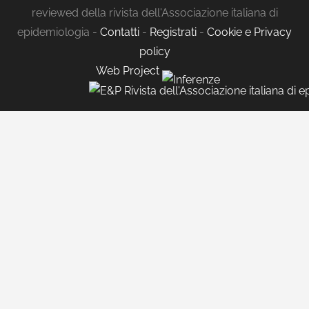
reviewed della rivista dell'Associazione italiana di
epidemiologia -
Contatti
-
Registrati
-
Cookie e Privacy
policy
Web Project