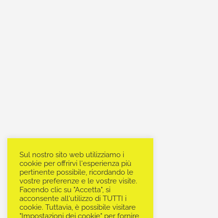
Sul nostro sito web utilizziamo i
cookie per offrirvi l'esperienza più
pertinente possibile, ricordando le
vostre preferenze e le vostre visite.
Facendo clic su "Accetta", si
acconsente all'utilizzo di TUTTI i
cookie. Tuttavia, è possibile visitare
"Impostazioni dei cookie" per fornire