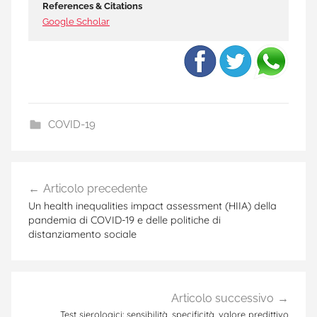
References & Citations
Google Scholar
COVID-19
a
Navigazione
r
Articolo precedente
articoli
i
Un health inequalities impact assessment (HIIA) della
a
pandemia di COVID-19 e delle politiche di
distanziamento sociale
,
C
O
V
Articolo successivo
I
Test sierologici: sensibilità, specificità, valore predittivo