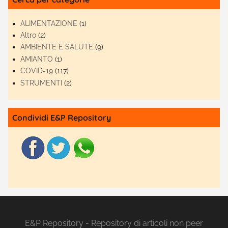
ALIMENTAZIONE
(1)
Altro
(2)
AMBIENTE E SALUTE
(9)
AMIANTO
(1)
COVID-19
(117)
STRUMENTI
(2)
Condividi E&P Repository
E&P Repository - Repository di articoli non peer