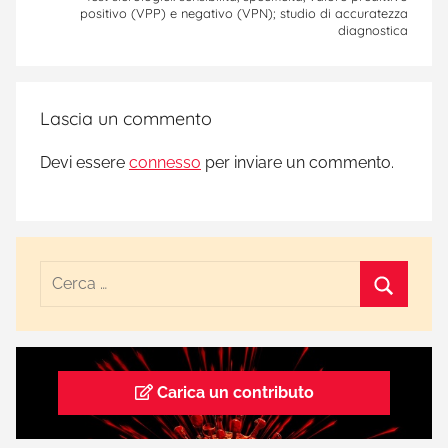
positivo (VPP) e negativo (VPN); studio di accuratezza
D
diagnostica
-
1
9
Lascia un commento
,
i
Devi essere
connesso
per inviare un commento.
n
q
u
i
n
a
m
e
n
Carica un contributo
t
o