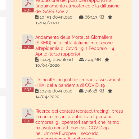
Valutazione del possibile rapporto tra
l’inquinamento atmosferico e la diffusione
del SARS-CoV-2
10451 download
669.13 KB
17/04/2020
Andamento della Mortalità Giornaliera
(SiSMG) nelle città italiane in relazione
all’epidemia di Covid-19, 1 Febbraio – 4
Aprile (terzo rapporto)
10425 download
2.44 MB
10/04/2020
Un health inequalities impact assessment
(HIIA) della pandemia di COVID-19
10242 download
746.38 KB
14/04/2020
Ricerca dei contatti (contact tracing): presa
in carico in sanità pubblica di persone,
compresi gli operatori sanitari, che hanno
ha avuto contatti con casi COVID-19
nell’Unione Europea – secondo
aggiornamento 8 aprile 2020