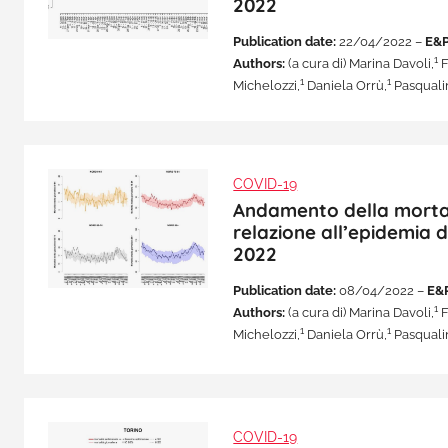
2022
Publication date:
22/04/2022 –
E&P
1
Authors:
(a cura di) Marina Davoli,
F
1
1
Michelozzi,
Daniela Orrù,
Pasqualin
COVID-19
Andamento della mortalit
relazione all’epidemia 
2022
Publication date:
08/04/2022 –
E&
1
Authors:
(a cura di) Marina Davoli,
F
1
1
Michelozzi,
Daniela Orrù,
Pasqualin
COVID-19