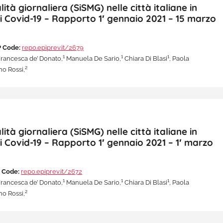
à giornaliera (SiSMG) nelle città italiane in
di Covid-19 – Rapporto 1′ gennaio 2021 – 15 marzo
 Code:
repo.epiprev.it/2679
1
1
1
rancesca de’ Donato,
Manuela De Sario,
Chiara Di Blasi
, Paola
2
o Rossi,
à giornaliera (SiSMG) nelle città italiane in
i Covid-19 – Rapporto 1′ gennaio 2021 – 1′ marzo
 Code:
repo.epiprev.it/2672
1
1
1
rancesca de’ Donato,
Manuela De Sario,
Chiara Di Blasi
, Paola
2
o Rossi,