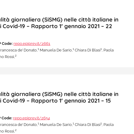
à giornaliera (SiSMG) nelle città italiane in
i Covid-19 – Rapporto 1′ gennaio 2021 – 22
 Code:
repo.epiprev.it/2661
1
1
1
rancesca de’ Donato,
Manuela De Sario,
Chiara Di Blasi
, Paola
2
o Rossi,
à giornaliera (SiSMG) nelle città italiane in
i Covid-19 – Rapporto 1′ gennaio 2021 – 15
 Code:
repo.epiprev.it/2654
1
1
1
rancesca de’ Donato,
Manuela De Sario,
Chiara Di Blasi
, Paola
2
o Rossi,