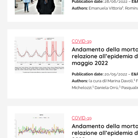
Publication date:
28/06/2022 –
E&
1
Authors:
Emanuela Vittoria
, Romin
COVID-19
Andamento della mortalit
relazione all’epidemia d
maggio 2022
Publication date:
20/05/2022 –
E&P
1
Authors:
(a cura di) Marina Davoli,
F
1
1
Michelozzi,
Daniela Orrù,
Pasqualin
COVID-19
Andamento della mortalit
relazione all’epidemia d