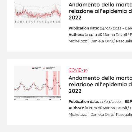
Andamento della mortalit
relazione all’epidemia 
2022
Publication date:
24/03/2022 –
E&P
1
Authors:
(a cura di) Marina Davoli,
F
1
1
Michelozzi,
Daniela Orrù,
Pasqualin
COVID-19
Andamento della mortalit
relazione all’epidemia d
2022
Publication date:
11/03/2022 –
E&P
1
Authors:
(a cura di) Marina Davoli,
F
1
1
Michelozzi,
Daniela Orrù,
Pasqualin