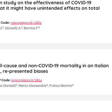
an study on the effectiveness of COVID-19
at it might have unintended effects on total
 Code:
repo.epiprev.it/2862
2
3
4
G.
, Donzelli A.
, Berrino F.
.
ll-cause and non-COVID-19 mortality in an Italian
, re-presented biases
 Code:
repo.epiprev.it/2824
2
3
4
to Donzelli
, Marco Alessandria
, Franco Berrino