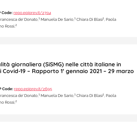
 Code:
repo.epiprev.it/2704
1
1
1
rancesca de’ Donato,
Manuela De Sario,
Chiara Di Blasi
, Paola
2
o Rossi,
à giornaliera (SiSMG) nelle città italiane in
di Covid-19 – Rapporto 1′ gennaio 2021 – 29 marzo
P Code:
repo.epiprev.it/2695
1
1
1
rancesca de’ Donato,
Manuela De Sario,
Chiara Di Blasi
, Paola
2
o Rossi,