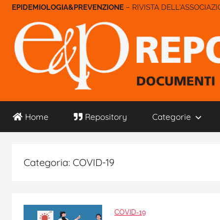
Salta
– RIVISTA DELL'ASSOCIAZ
al
contenuto
E&P
Home
Repository
Categorie
Repository
Categoria:
COVID-19
COVID-19