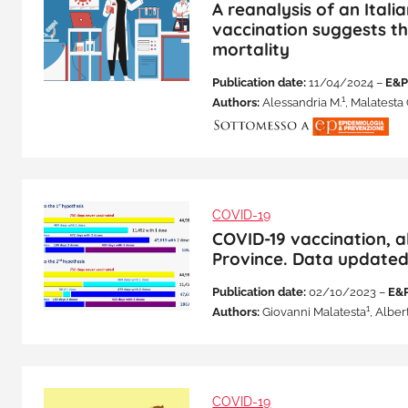
A reanalysis of an Itali
vaccination suggests th
mortality
Publication date:
11/04/2024 –
E&P
1
Authors:
Alessandria M.
, Malatesta 
COVID-19
COVID-19 vaccination, a
Province. Data updated
Publication date:
02/10/2023 –
E&P
1
Authors:
Giovanni Malatesta
, Alber
COVID-19