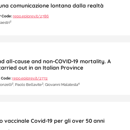
 una comunicazione lontana dalla realtà
 Code:
repo.epiprev.it/2786
2
Maestri
d all-cause and non-COVID-19 mortality. A
arried out in an Italian Province
 Code:
repo.epiprev.it/2772
2
3
4
Donzelli
, Paolo Bellavite
, Giovanni Malatesta
o vaccinale Covid-19 per gli over 50 anni