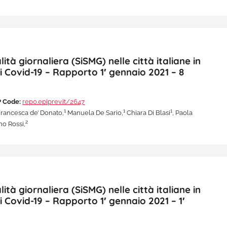
à giornaliera (SiSMG) nelle città italiane in
i Covid-19 – Rapporto 1′ gennaio 2021 – 8
 Code:
repo.epiprev.it/2647
1
1
1
rancesca de’ Donato,
Manuela De Sario,
Chiara Di Blasi
, Paola
2
o Rossi,
à giornaliera (SiSMG) nelle città italiane in
i Covid-19 – Rapporto 1′ gennaio 2021 – 1′