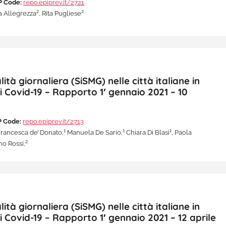
P Code:
repo.epiprev.it/2721
2
2
a Allegrezza
, Rita Pugliese
à giornaliera (SiSMG) nelle città italiane in
i Covid-19 – Rapporto 1′ gennaio 2021 – 10
 Code:
repo.epiprev.it/2713
1
1
1
rancesca de’ Donato,
Manuela De Sario,
Chiara Di Blasi
, Paola
2
o Rossi,
à giornaliera (SiSMG) nelle città italiane in
i Covid-19 – Rapporto 1′ gennaio 2021 – 12 aprile