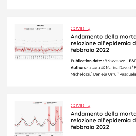
COVID-19
Andamento della mortalit
relazione all’epidemia d
febbraio 2022
Publication date:
18/02/2022 –
E&P
1
Authors:
(a cura di) Marina Davoli,
F
1
1
Michelozzi,
Daniela Orrù,
Pasqualin
COVID-19
Andamento della mortalit
relazione all’epidemia d
febbraio 2022