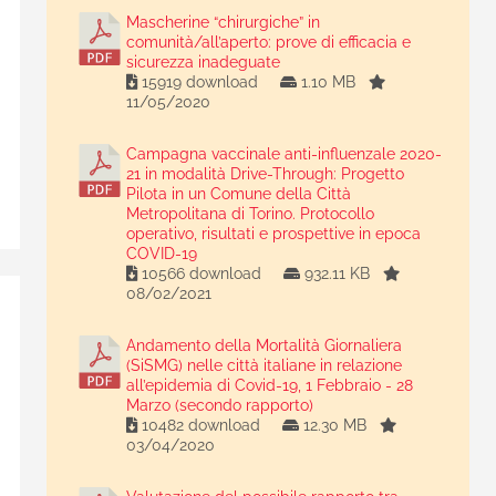
Mascherine “chirurgiche” in
comunità/all’aperto: prove di efficacia e
sicurezza inadeguate
15919 download
1.10 MB
11/05/2020
Campagna vaccinale anti-influenzale 2020-
21 in modalità Drive-Through: Progetto
Pilota in un Comune della Città
Metropolitana di Torino. Protocollo
operativo, risultati e prospettive in epoca
COVID-19
10566 download
932.11 KB
08/02/2021
Andamento della Mortalità Giornaliera
(SiSMG) nelle città italiane in relazione
all’epidemia di Covid-19, 1 Febbraio - 28
Marzo (secondo rapporto)
10482 download
12.30 MB
03/04/2020