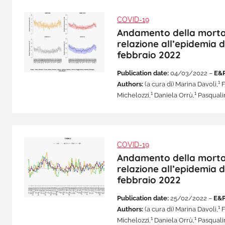
COVID-19
Andamento della mortalit
relazione all’epidemia d
febbraio 2022
Publication date:
04/03/2022 –
E&P
1
Authors:
(a cura di) Marina Davoli,
F
1
1
Michelozzi,
Daniela Orrù,
Pasqualin
COVID-19
Andamento della mortalit
relazione all’epidemia d
febbraio 2022
Publication date:
25/02/2022 –
E&P
1
Authors:
(a cura di) Marina Davoli,
F
1
1
Michelozzi,
Daniela Orrù,
Pasqualin