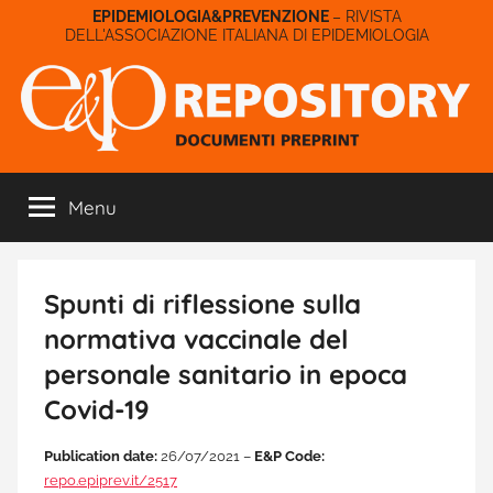
Salta
– RIVISTA
DELL'ASSOCIAZIONE ITALIANA DI EPIDEMIOLOGIA
al
contenuto
E&P
Menu
Repository
Spunti di riflessione sulla
normativa vaccinale del
personale sanitario in epoca
Covid-19
Publication date:
26/07/2021 –
E&P Code:
repo.epiprev.it/2517