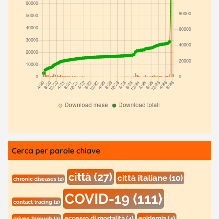
Cerca per parole chiave
città
(27)
città italiane
(10)
chronic diseases
(2)
COVID-19
(111)
contact tracing
(2)
eccesso di mortalità
(4)
epidemia
(4)
driven through
(2)