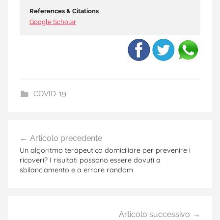
References & Citations
Google Scholar
COVID-19
C
Navigazione
O
Articolo precedente
articoli
V
Un algoritmo terapeutico domiciliare per prevenire i
I
ricoveri? I risultati possono essere dovuti a
sbilanciamento e a errore random
D
-
1
9
Articolo successivo