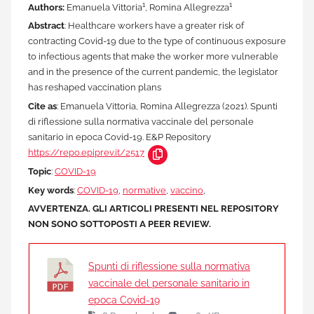
1
1
Authors:
Emanuela Vittoria
, Romina Allegrezza
Abstract
: Healthcare workers have a greater risk of
contracting Covid-19 due to the type of continuous exposure
to infectious agents that make the worker more vulnerable
and in the presence of the current pandemic, the legislator
has reshaped vaccination plans
Cite as
: Emanuela Vittoria, Romina Allegrezza (2021). Spunti
di riflessione sulla normativa vaccinale del personale
sanitario in epoca Covid-19. E&P Repository
https://repo.epiprev.it/2517
Topic
:
COVID-19
Key words
:
COVID-19
,
normative
,
vaccino
,
AVVERTENZA. GLI ARTICOLI PRESENTI NEL REPOSITORY
NON SONO SOTTOPOSTI A PEER REVIEW.
Spunti di riflessione sulla normativa
vaccinale del personale sanitario in
epoca Covid-19