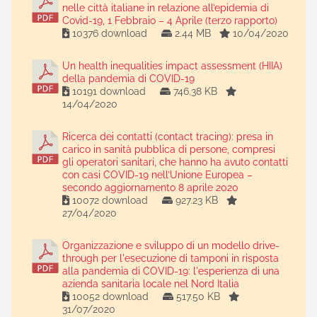
nelle città italiane in relazione all’epidemia di
Covid-19, 1 Febbraio – 4 Aprile (terzo rapporto)
10376 download
2.44 MB
10/04/2020
Un health inequalities impact assessment (HIIA)
della pandemia di COVID-19
10191 download
746.38 KB
14/04/2020
Ricerca dei contatti (contact tracing): presa in
carico in sanità pubblica di persone, compresi
gli operatori sanitari, che hanno ha avuto contatti
con casi COVID-19 nell’Unione Europea –
secondo aggiornamento 8 aprile 2020
10072 download
927.23 KB
27/04/2020
Organizzazione e sviluppo di un modello drive-
through per l'esecuzione di tamponi in risposta
alla pandemia di COVID-19: l'esperienza di una
azienda sanitaria locale nel Nord Italia
10052 download
517.50 KB
31/07/2020