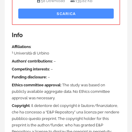
58 Download
139.82 KB
SCARICA
Info
Affiliations
:
1
Università di Urbino
Authors’ contributions:
–
Competing interests:
–
Funding disclosure:
–
Ethics committee approval:
The study was based on
publicly available aggregate data. No Ethics committee
approval was necessary.
Copyright
: Il detentore del copyright è l’autore/finanziatore,
che ha concesso a “E&P Repository” una licenza per rendere
pubblico questo preprint. The copyright holder for this
preprint is the author/funder, who has granted E&P
Repository a license to display the preprint in perpetuity.