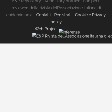
E&P Repository - Repository di articoli non peer
reviewed della rivista dell'Associazione italiana di
epidemiologia -
Contatti
-
Registrati
-
Cookie e Privacy
policy
Web Project