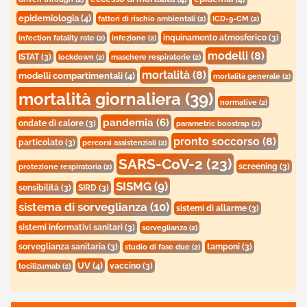
epidemiologia
(4)
fattori di rischio ambientali
(2)
ICD-9-CM
(2)
inquinamento atmosferico
(3)
infection fatality rate
(2)
infezione
(2)
modelli
(8)
ISTAT
(3)
lockdown
(2)
maschere respiratorie
(2)
mortalità
(8)
modelli compartimentali
(4)
mortalità generale
(2)
mortalità giornaliera
(39)
normative
(2)
pandemia
(6)
ondate di calore
(3)
parametric boostrap
(2)
pronto soccorso
(8)
particolato
(3)
percorsi assistenziali
(2)
SARS-CoV-2
(23)
screening
(3)
protezione respiratoria
(2)
SISMG
(9)
sensibilità
(3)
SIRD
(3)
sistema di sorveglianza
(10)
sistemi di allarme
(3)
sistemi informativi sanitari
(3)
sorveglianza
(2)
sorveglianza sanitaria
(3)
tamponi
(3)
studio di fase due
(2)
UV
(4)
vaccino
(3)
tocilizumab
(2)