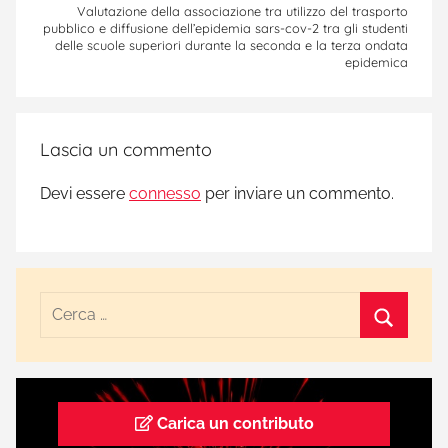
,
Valutazione della associazione tra utilizzo del trasporto
pubblico e diffusione dell’epidemia sars-cov-2 tra gli studenti
n
delle scuole superiori durante la seconda e la terza ondata
o
epidemica
r
m
a
Lascia un commento
t
i
Devi essere
connesso
per inviare un commento.
v
e
,
v
a
c
c
i
n
Carica un contributo
o