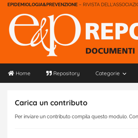
Salta
– RIVISTA DELL'ASSOCIAZ
al
contenuto
E&P
Home
Repository
Categorie
Repository
Carica un contributo
Per inviare un contributo compila questo modulo. Con