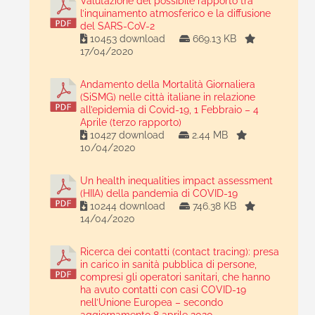
Valutazione del possibile rapporto tra
l’inquinamento atmosferico e la diffusione
del SARS-CoV-2
10453 download
669.13 KB
17/04/2020
Andamento della Mortalità Giornaliera
(SiSMG) nelle città italiane in relazione
all’epidemia di Covid-19, 1 Febbraio – 4
Aprile (terzo rapporto)
10427 download
2.44 MB
10/04/2020
Un health inequalities impact assessment
(HIIA) della pandemia di COVID-19
10244 download
746.38 KB
14/04/2020
Ricerca dei contatti (contact tracing): presa
in carico in sanità pubblica di persone,
compresi gli operatori sanitari, che hanno
ha avuto contatti con casi COVID-19
nell’Unione Europea – secondo
aggiornamento 8 aprile 2020