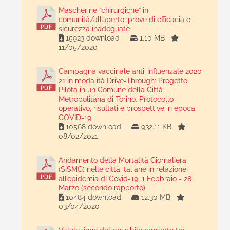
Mascherine “chirurgiche” in
comunità/all’aperto: prove di efficacia e
sicurezza inadeguate
15923 download
1.10 MB
11/05/2020
Campagna vaccinale anti-influenzale 2020-
21 in modalità Drive-Through: Progetto
Pilota in un Comune della Città
Metropolitana di Torino. Protocollo
operativo, risultati e prospettive in epoca
COVID-19
10568 download
932.11 KB
08/02/2021
Andamento della Mortalità Giornaliera
(SiSMG) nelle città italiane in relazione
all’epidemia di Covid-19, 1 Febbraio - 28
Marzo (secondo rapporto)
10484 download
12.30 MB
03/04/2020