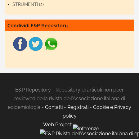
STRUMENTI
(2)
Condividi E&P Repository
E&P Repository - Repository di articoli non peer
reviewed della rivista dell'Associazione italiana di
epidemiologia -
Contatti
-
Registrati
-
Cookie e Privacy
policy
Web Project