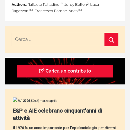
1,2
3
Authors:
Raffaele Palladino
, Jordy Bollon
, Luca
3,4
3,4
Ragazzoni
, Francesco Barone-Adesi
Carica un contributo