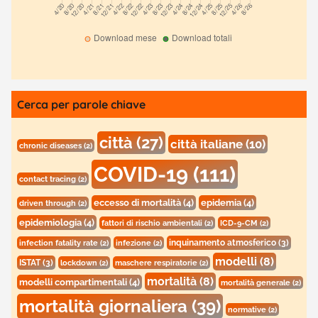
Cerca per parole chiave
città
(27)
città italiane
(10)
chronic diseases
(2)
COVID-19
(111)
contact tracing
(2)
eccesso di mortalità
(4)
epidemia
(4)
driven through
(2)
epidemiologia
(4)
fattori di rischio ambientali
(2)
ICD-9-CM
(2)
inquinamento atmosferico
(3)
infection fatality rate
(2)
infezione
(2)
modelli
(8)
ISTAT
(3)
lockdown
(2)
maschere respiratorie
(2)
mortalità
(8)
modelli compartimentali
(4)
mortalità generale
(2)
mortalità giornaliera
(39)
normative
(2)