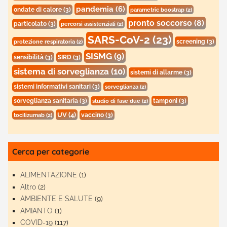
pandemia
(6)
ondate di calore
(3)
parametric boostrap
(2)
pronto soccorso
(8)
particolato
(3)
percorsi assistenziali
(2)
SARS-CoV-2
(23)
screening
(3)
protezione respiratoria
(2)
SISMG
(9)
sensibilità
(3)
SIRD
(3)
sistema di sorveglianza
(10)
sistemi di allarme
(3)
sistemi informativi sanitari
(3)
sorveglianza
(2)
sorveglianza sanitaria
(3)
tamponi
(3)
studio di fase due
(2)
UV
(4)
vaccino
(3)
tocilizumab
(2)
Cerca per categorie
ALIMENTAZIONE
(1)
Altro
(2)
AMBIENTE E SALUTE
(9)
AMIANTO
(1)
COVID-19
(117)