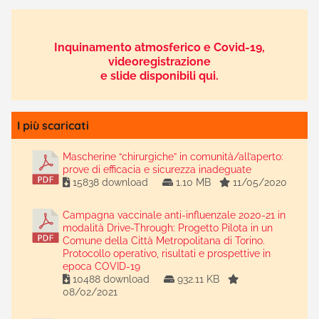
Inquinamento atmosferico e Covid-19,
videoregistrazione
e slide disponibili qui.
I più scaricati
Mascherine “chirurgiche” in comunità/all’aperto:
prove di efficacia e sicurezza inadeguate
15838 download
1.10 MB
11/05/2020
Campagna vaccinale anti-influenzale 2020-21 in
modalità Drive-Through: Progetto Pilota in un
Comune della Città Metropolitana di Torino.
Protocollo operativo, risultati e prospettive in
epoca COVID-19
10488 download
932.11 KB
08/02/2021