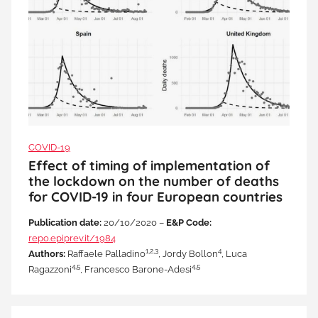
COVID-19
Effect of timing of implementation of
the lockdown on the number of deaths
for COVID-19 in four European countries
Publication date:
20/10/2020 –
E&P Code:
repo.epiprev.it/1984
1,2,3
4
Authors:
Raffaele Palladino
, Jordy Bollon
, Luca
4,5
4,5
Ragazzoni
, Francesco Barone-Adesi