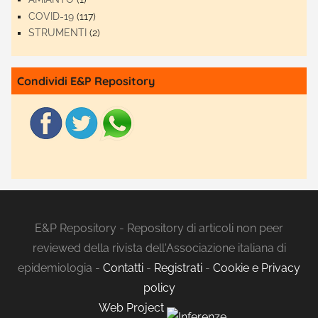
COVID-19
(117)
STRUMENTI
(2)
Condividi E&P Repository
E&P Repository - Repository di articoli non peer
reviewed della rivista dell'Associazione italiana di
epidemiologia -
Contatti
-
Registrati
-
Cookie e Privacy
policy
Web Project