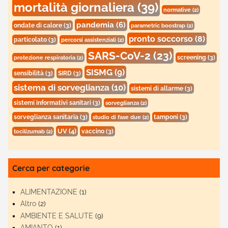
mortalità giornaliera
(39)
normative
(2)
pandemia
(6)
ondate di calore
(3)
parametric boostrap
(2)
pronto soccorso
(8)
particolato
(3)
percorsi assistenziali
(2)
SARS-CoV-2
(23)
screening
(3)
protezione respiratoria
(2)
SISMG
(9)
sensibilità
(3)
SIRD
(3)
sistema di sorveglianza
(10)
sistemi di allarme
(3)
sistemi informativi sanitari
(3)
sorveglianza
(2)
sorveglianza sanitaria
(3)
tamponi
(3)
studio di fase due
(2)
UV
(4)
vaccino
(3)
tocilizumab
(2)
Cerca per categorie
ALIMENTAZIONE
(1)
Altro
(2)
AMBIENTE E SALUTE
(9)
AMIANTO
(1)