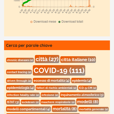
Cerca per parole chiave
città
(27)
città italiane
(10)
chronic diseases
(2)
COVID-19
(111)
contact tracing
(2)
eccesso di mortalità
(4)
epidemia
(4)
driven through
(2)
epidemiologia
(4)
fattori di rischio ambientali
(2)
ICD-9-CM
(2)
inquinamento atmosferico
(3)
infection fatality rate
(2)
infezione
(2)
modelli
(8)
ISTAT
(3)
lockdown
(2)
maschere respiratorie
(2)
mortalità
(8)
modelli compartimentali
(4)
mortalità generale
(2)