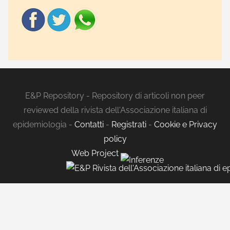
E&P Repository - Repository di articoli non peer
reviewed della rivista dell'Associazione italiana di
epidemiologia -
Contatti
-
Registrati
-
Cookie e Privacy
policy
Web Project