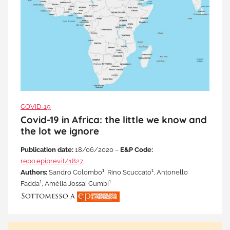
COVID-19
Covid-19 in Africa: the little we know and
the lot we ignore
Publication date:
18/06/2020 –
E&P Code:
repo.epiprev.it/1827
1
1
Authors:
Sandro Colombo
, Rino Scuccato
, Antonello
1
1
Fadda
, Amélia Jossai Cumbi