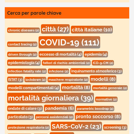
Cerca per parole chiave
città
(27)
città italiane
(10)
chronic diseases
(2)
COVID-19
(111)
contact tracing
(2)
eccesso di mortalità
(4)
epidemia
(4)
driven through
(2)
epidemiologia
(4)
fattori di rischio ambientali
(2)
ICD-9-CM
(2)
inquinamento atmosferico
(3)
infection fatality rate
(2)
infezione
(2)
modelli
(8)
ISTAT
(3)
lockdown
(2)
maschere respiratorie
(2)
mortalità
(8)
modelli compartimentali
(4)
mortalità generale
(2)
mortalità giornaliera
(39)
normative
(2)
pandemia
(6)
ondate di calore
(3)
parametric boostrap
(2)
pronto soccorso
(8)
particolato
(3)
percorsi assistenziali
(2)
SARS-CoV-2
(23)
screening
(3)
protezione respiratoria
(2)