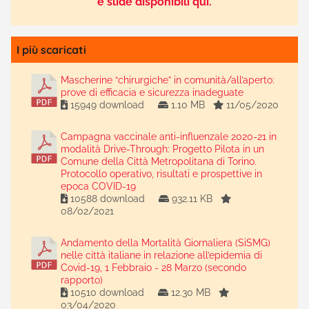
e slide disponibili qui.
I più scaricati
Mascherine “chirurgiche” in comunità/all’aperto:
prove di efficacia e sicurezza inadeguate
15949 download
1.10 MB
11/05/2020
Campagna vaccinale anti-influenzale 2020-21 in
modalità Drive-Through: Progetto Pilota in un
Comune della Città Metropolitana di Torino.
Protocollo operativo, risultati e prospettive in
epoca COVID-19
10588 download
932.11 KB
08/02/2021
Andamento della Mortalità Giornaliera (SiSMG)
nelle città italiane in relazione all’epidemia di
Covid-19, 1 Febbraio - 28 Marzo (secondo
rapporto)
10510 download
12.30 MB
03/04/2020