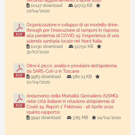
secondo aggiornamento 8 aprile 2020
10147 download
927.23 KB
27/04/2020
Organizzazione e sviluppo di un modello drive-
through per l'esecuzione di tamponi in risposta
alla pandemia di COVID-19: l'esperienza di una
azienda sanitaria locale nel Nord Italia
10130 download
517.50 KB
31/07/2020
Oltre il picco: analisi e previsioni dell’epidemia
da SARS-CoV-2 in Toscana
9983 download
580.13 KB
10/04/2020
Andamento della Mortalità Giornaliera (SiSMG)
nelle città italiane in relazione all’epidemia di
Covid-19. Report 1' Febbraio - 18 Aprile 2020
(quinto rapporto)
9942 download
3.85 MB
24/04/2020