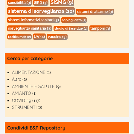
SISMG
(9)
sensibilità
(3)
SIRD
(3)
sistema di sorveglianza
(10)
sistemi di allarme
(3)
sistemi informativi sanitari
(3)
sorveglianza
(2)
sorveglianza sanitaria
(3)
tamponi
(3)
studio di fase due
(2)
UV
(4)
vaccino
(3)
tocilizumab
(2)
Cerca per categorie
ALIMENTAZIONE
(1)
Altro
(2)
AMBIENTE E SALUTE
(9)
AMIANTO
(1)
COVID-19
(117)
STRUMENTI
(2)
Condividi E&P Repository