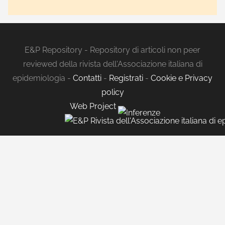
E&P Repository - Repository di articoli non peer
reviewed della rivista dell'Associazione italiana di
epidemiologia -
Contatti
-
Registrati
-
Cookie e Privacy
policy
Web Project