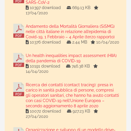
SARS-CoV-2
10397 download
669.13 KB
17/04/2020
Andamento della Mortalità Giornaliera (SiSMG)
nelle città italiane in relazione all’epidemia di
Covid-19, 1 Febbraio – 4 Aprile (terzo rapporto)
10376 download
2.44 MB
10/04/2020
Un health inequalities impact assessment (HIIA)
della pandemia di COVID-19
10191 download
746.38 KB
14/04/2020
Ricerca dei contatti (contact tracing): presa in
carico in sanità pubblica di persone, compresi
gli operatori sanitari, che hanno ha avuto contatti
con casi COVID-19 nell’Unione Europea –
secondo aggiornamento 8 aprile 2020
10072 download
927.23 KB
27/04/2020
Organizzazione e sviluppo di un modello drive-