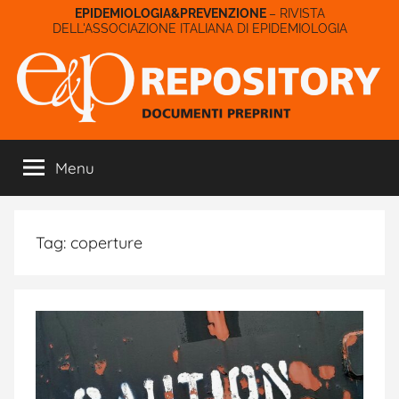
Salta
– RIVISTA
DELL'ASSOCIAZIONE ITALIANA DI EPIDEMIOLOGIA
al
contenuto
E&P
Menu
Repository
Tag:
coperture