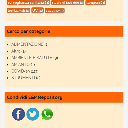
sorveglianza sanitaria
(3)
tamponi
(3)
studio di fase due
(2)
UV
(4)
vaccino
(3)
tocilizumab
(2)
Cerca per categorie
ALIMENTAZIONE
(1)
Altro
(2)
AMBIENTE E SALUTE
(9)
AMIANTO
(1)
COVID-19
(117)
STRUMENTI
(2)
Condividi E&P Repository