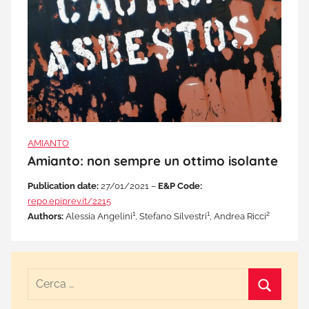
AMIANTO
Amianto: non sempre un ottimo isolante
Publication date:
27/01/2021 –
E&P Code:
repo.epiprev.it/2215
1
1
2
Authors:
Alessia Angelini
, Stefano Silvestri
, Andrea Ricci