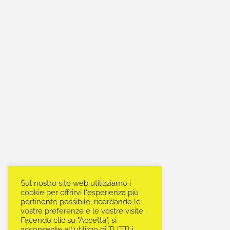
Sul nostro sito web utilizziamo i
cookie per offrirvi l'esperienza più
pertinente possibile, ricordando le
vostre preferenze e le vostre visite.
Facendo clic su "Accetta", si
acconsente all'utilizzo di TUTTI i