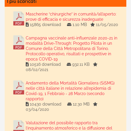
I più scaricati
Mascherine “chirurgiche” in comunità/all’aperto:
prove di efficacia e sicurezza inadeguate
15865 download
1.10 MB
11/05/2020
Campagna vaccinale anti-influenzale 2020-21 in
modalità Drive-Through: Progetto Pilota in un
Comune della Città Metropolitana di Torino.
Protocollo operativo, risultati e prospettive in
epoca COVID-19
10516 download
932.11 KB
08/02/2021
Andamento della Mortalità Giornaliera (SiSMG)
nelle città italiane in relazione all’epidemia di
Covid-19, 1 Febbraio - 28 Marzo (secondo
rapporto)
10430 download
12.30 MB
03/04/2020
Valutazione del possibile rapporto tra
l’inquinamento atmosferico e la diffusione del