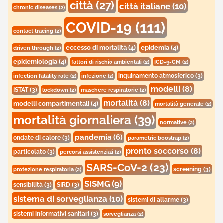
città
(27)
città italiane
(10)
chronic diseases
(2)
COVID-19
(111)
contact tracing
(2)
eccesso di mortalità
(4)
epidemia
(4)
driven through
(2)
epidemiologia
(4)
fattori di rischio ambientali
(2)
ICD-9-CM
(2)
inquinamento atmosferico
(3)
infection fatality rate
(2)
infezione
(2)
modelli
(8)
ISTAT
(3)
lockdown
(2)
maschere respiratorie
(2)
mortalità
(8)
modelli compartimentali
(4)
mortalità generale
(2)
mortalità giornaliera
(39)
normative
(2)
pandemia
(6)
ondate di calore
(3)
parametric boostrap
(2)
pronto soccorso
(8)
particolato
(3)
percorsi assistenziali
(2)
SARS-CoV-2
(23)
screening
(3)
protezione respiratoria
(2)
SISMG
(9)
sensibilità
(3)
SIRD
(3)
sistema di sorveglianza
(10)
sistemi di allarme
(3)
sistemi informativi sanitari
(3)
sorveglianza
(2)