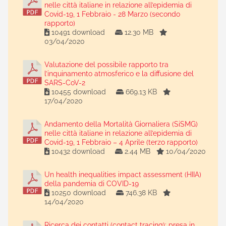
nelle città italiane in relazione all’epidemia di
Covid-19, 1 Febbraio - 28 Marzo (secondo
rapporto)
10491 download
12.30 MB
03/04/2020
Valutazione del possibile rapporto tra
l’inquinamento atmosferico e la diffusione del
SARS-CoV-2
10455 download
669.13 KB
17/04/2020
Andamento della Mortalità Giornaliera (SiSMG)
nelle città italiane in relazione all’epidemia di
Covid-19, 1 Febbraio – 4 Aprile (terzo rapporto)
10432 download
2.44 MB
10/04/2020
Un health inequalities impact assessment (HIIA)
della pandemia di COVID-19
10250 download
746.38 KB
14/04/2020
Ricerca dei contatti (contact tracing): presa in