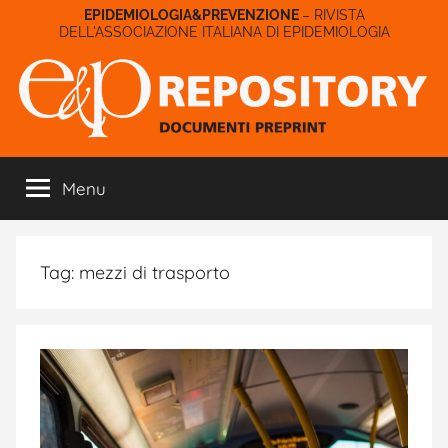
Salta
– RIVISTA
DELL'ASSOCIAZIONE ITALIANA DI EPIDEMIOLOGIA
al
contenuto
E&P
Menu
Repository
Tag:
mezzi di trasporto