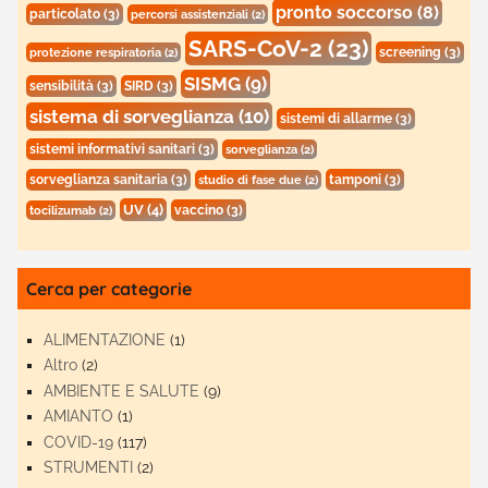
pronto soccorso
(8)
particolato
(3)
percorsi assistenziali
(2)
SARS-CoV-2
(23)
screening
(3)
protezione respiratoria
(2)
SISMG
(9)
sensibilità
(3)
SIRD
(3)
sistema di sorveglianza
(10)
sistemi di allarme
(3)
sistemi informativi sanitari
(3)
sorveglianza
(2)
sorveglianza sanitaria
(3)
tamponi
(3)
studio di fase due
(2)
UV
(4)
vaccino
(3)
tocilizumab
(2)
Cerca per categorie
ALIMENTAZIONE
(1)
Altro
(2)
AMBIENTE E SALUTE
(9)
AMIANTO
(1)
COVID-19
(117)
STRUMENTI
(2)