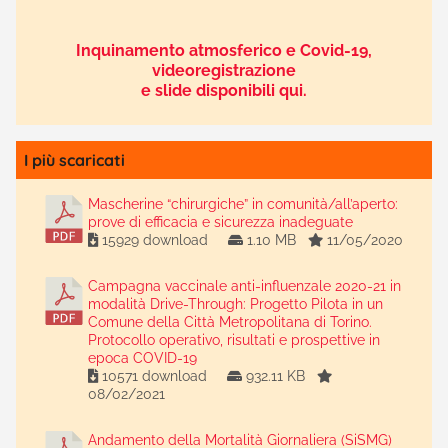
Inquinamento atmosferico e Covid-19,
videoregistrazione
e slide disponibili qui.
I più scaricati
Mascherine “chirurgiche” in comunità/all’aperto:
prove di efficacia e sicurezza inadeguate
15929 download
1.10 MB
11/05/2020
Campagna vaccinale anti-influenzale 2020-21 in
modalità Drive-Through: Progetto Pilota in un
Comune della Città Metropolitana di Torino.
Protocollo operativo, risultati e prospettive in
epoca COVID-19
10571 download
932.11 KB
08/02/2021
Andamento della Mortalità Giornaliera (SiSMG)