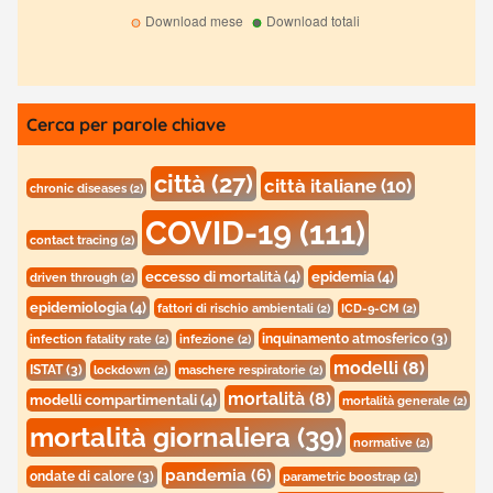
Cerca per parole chiave
città
(27)
città italiane
(10)
chronic diseases
(2)
COVID-19
(111)
contact tracing
(2)
eccesso di mortalità
(4)
epidemia
(4)
driven through
(2)
epidemiologia
(4)
fattori di rischio ambientali
(2)
ICD-9-CM
(2)
inquinamento atmosferico
(3)
infection fatality rate
(2)
infezione
(2)
modelli
(8)
ISTAT
(3)
lockdown
(2)
maschere respiratorie
(2)
mortalità
(8)
modelli compartimentali
(4)
mortalità generale
(2)
mortalità giornaliera
(39)
normative
(2)
pandemia
(6)
ondate di calore
(3)
parametric boostrap
(2)