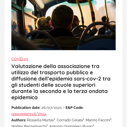
COVID-19
Valutazione della associazione tra
utilizzo del trasporto pubblico e
diffusione dell’epidemia sars-cov-2 tra
gli studenti delle scuole superiori
durante la seconda e la terza ondata
epidemica
Publication date:
26/07/2021 –
E&P Code:
repo.epiprev.it/2504
1
1
1
Authors:
Rossella Murtas
, Corrado Celata
, Marino Faccini
,
1
1
Walter Bergamaschi
, Antonio Giampiero Russo