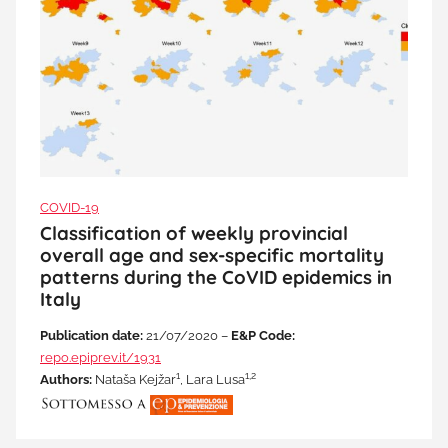
COVID-19
Classification of weekly provincial
overall age and sex-specific mortality
patterns during the CoVID epidemics in
Italy
Publication date:
21/07/2020 –
E&P Code:
repo.epiprev.it/1931
1
1,2
Authors:
Nataša Kejžar
, Lara Lusa