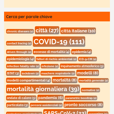
Cerca per parole chiave
città
(27)
città italiane
(10)
chronic diseases
(2)
COVID-19
(111)
contact tracing
(2)
eccesso di mortalità
(4)
epidemia
(4)
driven through
(2)
epidemiologia
(4)
fattori di rischio ambientali
(2)
ICD-9-CM
(2)
inquinamento atmosferico
(3)
infection fatality rate
(2)
infezione
(2)
modelli
(8)
ISTAT
(3)
lockdown
(2)
maschere respiratorie
(2)
mortalità
(8)
modelli compartimentali
(4)
mortalità generale
(2)
mortalità giornaliera
(39)
normative
(2)
pandemia
(6)
ondate di calore
(3)
parametric boostrap
(2)
pronto soccorso
(8)
particolato
(3)
percorsi assistenziali
(2)
SARS-CoV-2
(23)