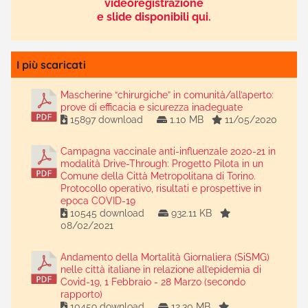
videoregistrazione
e slide disponibili qui.
I più scaricati
Mascherine “chirurgiche” in comunità/all’aperto:
prove di efficacia e sicurezza inadeguate
15897 download
1.10 MB
11/05/2020
Campagna vaccinale anti-influenzale 2020-21 in
modalità Drive-Through: Progetto Pilota in un
Comune della Città Metropolitana di Torino.
Protocollo operativo, risultati e prospettive in
epoca COVID-19
10545 download
932.11 KB
08/02/2021
Andamento della Mortalità Giornaliera (SiSMG)
nelle città italiane in relazione all’epidemia di
Covid-19, 1 Febbraio - 28 Marzo (secondo
rapporto)
10459 download
12.30 MB