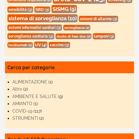
screening
(3)
protezione respiratoria
(2)
SISMG
(9)
sensibilità
(3)
SIRD
(3)
sistema di sorveglianza
(10)
sistemi di allarme
(3)
sistemi informativi sanitari
(3)
sorveglianza
(2)
sorveglianza sanitaria
(3)
tamponi
(3)
studio di fase due
(2)
UV
(4)
vaccino
(3)
tocilizumab
(2)
Cerca per categorie
ALIMENTAZIONE
(1)
Altro
(2)
AMBIENTE E SALUTE
(9)
AMIANTO
(1)
COVID-19
(117)
STRUMENTI
(2)