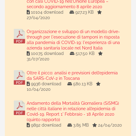
con casi COVID-19 nell’Unione Europea –
secondo aggiornamento 8 aprile 2020
10104 download
927.23 KB
27/04/2020
Organizzazione e sviluppo di un modello drive-
through per l'esecuzione di tamponi in risposta
alla pandemia di COVID-19: l'esperienza di una
azienda sanitaria locale nel Nord Italia
10075 download
517.50 KB
31/07/2020
Oltre il picco: analisi e previsioni dell’epidemia
da SARS-CoV-2 in Toscana
9936 download
580.13 KB
10/04/2020
Andamento della Mortalità Giornaliera (SiSMG)
nelle città italiane in relazione all’epidemia di
Covid-19. Report 1' Febbraio - 18 Aprile 2020
(quinto rapporto)
9892 download
3.85 MB
24/04/2020