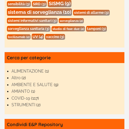
SISMG
(9)
sensibilità
(3)
SIRD
(3)
sistema di sorveglianza
(10)
sistemi di allarme
(3)
sistemi informativi sanitari
(3)
sorveglianza
(2)
sorveglianza sanitaria
(3)
tamponi
(3)
studio di fase due
(2)
UV
(4)
vaccino
(3)
tocilizumab
(2)
Cerca per categorie
ALIMENTAZIONE
(1)
Altro
(2)
AMBIENTE E SALUTE
(9)
AMIANTO
(1)
COVID-19
(117)
STRUMENTI
(2)
Condividi E&P Repository