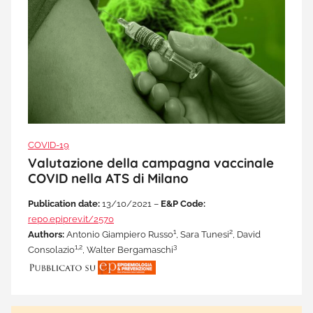
COVID-19
Valutazione della campagna vaccinale
COVID nella ATS di Milano
Publication date:
13/10/2021 –
E&P Code:
repo.epiprev.it/2570
1
2
Authors:
Antonio Giampiero Russo
, Sara Tunesi
, David
1,2
3
Consolazio
, Walter Bergamaschi