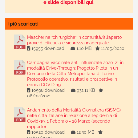
e slide disponibili qui.
I più scaricati
Mascherine “chirurgiche” in comunità/all’aperto:
prove di efficacia e sicurezza inadeguate
15955 download
1.10 MB
11/05/2020
Campagna vaccinale anti-influenzale 2020-21 in
modalità Drive-Through: Progetto Pilota in un
Comune della Città Metropolitana di Torino.
Protocollo operativo, risultati e prospettive in
epoca COVID-19
10598 download
932.11 KB
08/02/2021
Andamento della Mortalità Giornaliera (SiSMG)
nelle città italiane in relazione all’epidemia di
Covid-19, 1 Febbraio - 28 Marzo (secondo
rapporto)
10520 download
12.30 MB
03/04/2020