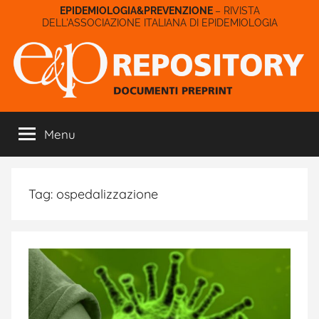
Salta
– RIVISTA
DELL'ASSOCIAZIONE ITALIANA DI EPIDEMIOLOGIA
al
contenuto
E&P
Menu
Repository
Tag:
ospedalizzazione