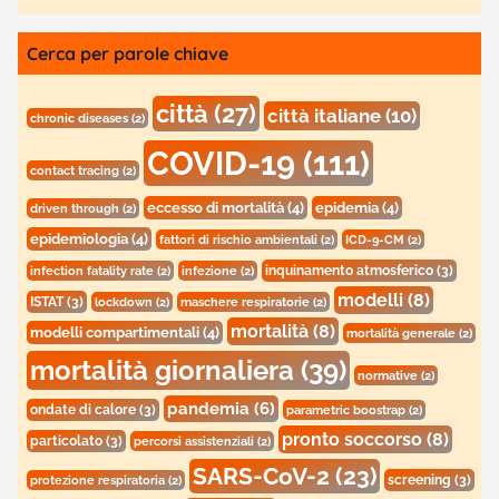
Cerca per parole chiave
città
(27)
città italiane
(10)
chronic diseases
(2)
COVID-19
(111)
contact tracing
(2)
eccesso di mortalità
(4)
epidemia
(4)
driven through
(2)
epidemiologia
(4)
fattori di rischio ambientali
(2)
ICD-9-CM
(2)
inquinamento atmosferico
(3)
infection fatality rate
(2)
infezione
(2)
modelli
(8)
ISTAT
(3)
lockdown
(2)
maschere respiratorie
(2)
mortalità
(8)
modelli compartimentali
(4)
mortalità generale
(2)
mortalità giornaliera
(39)
normative
(2)
pandemia
(6)
ondate di calore
(3)
parametric boostrap
(2)
pronto soccorso
(8)
particolato
(3)
percorsi assistenziali
(2)
SARS-CoV-2
(23)
screening
(3)
protezione respiratoria
(2)