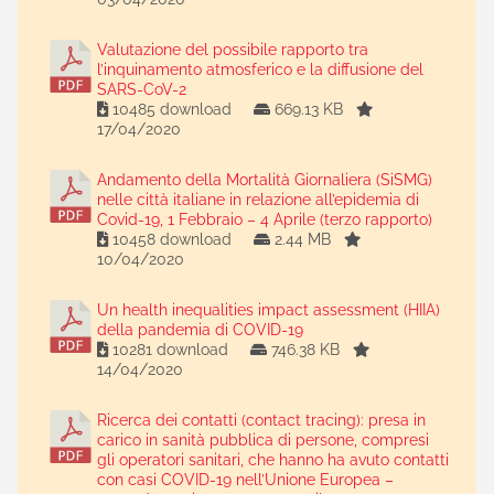
Valutazione del possibile rapporto tra
l’inquinamento atmosferico e la diffusione del
SARS-CoV-2
10485 download
669.13 KB
17/04/2020
Andamento della Mortalità Giornaliera (SiSMG)
nelle città italiane in relazione all’epidemia di
Covid-19, 1 Febbraio – 4 Aprile (terzo rapporto)
10458 download
2.44 MB
10/04/2020
Un health inequalities impact assessment (HIIA)
della pandemia di COVID-19
10281 download
746.38 KB
14/04/2020
Ricerca dei contatti (contact tracing): presa in
carico in sanità pubblica di persone, compresi
gli operatori sanitari, che hanno ha avuto contatti
con casi COVID-19 nell’Unione Europea –