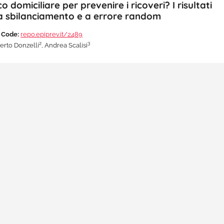
 domiciliare per prevenire i ricoveri? I risultati
a sbilanciamento e a errore random
 Code:
repo.epiprev.it/2489
2
3
berto Donzelli
, Andrea Scalisi