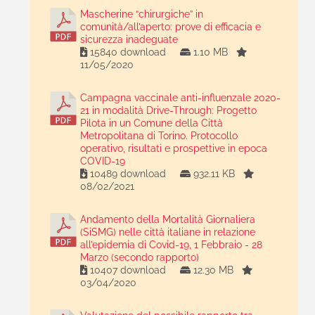
Mascherine “chirurgiche” in
comunità/all’aperto: prove di efficacia e
sicurezza inadeguate
15840 download
1.10 MB
11/05/2020
Campagna vaccinale anti-influenzale 2020-
21 in modalità Drive-Through: Progetto
Pilota in un Comune della Città
Metropolitana di Torino. Protocollo
operativo, risultati e prospettive in epoca
COVID-19
10489 download
932.11 KB
08/02/2021
Andamento della Mortalità Giornaliera
(SiSMG) nelle città italiane in relazione
all’epidemia di Covid-19, 1 Febbraio - 28
Marzo (secondo rapporto)
10407 download
12.30 MB
03/04/2020