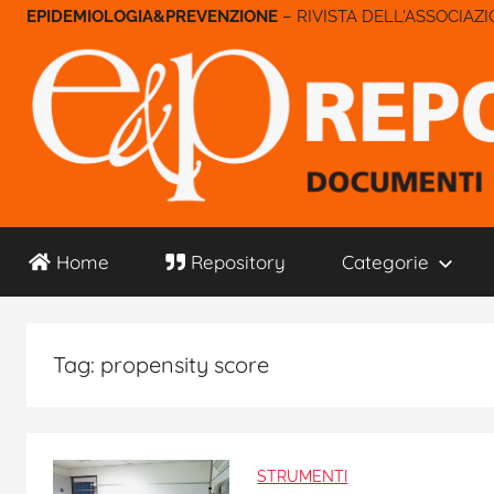
Salta
– RIVISTA DELL'ASSOCIAZ
al
contenuto
E&P
Home
Repository
Categorie
Repository
Tag:
propensity score
STRUMENTI