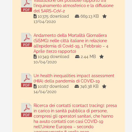
Valutazione del possibile rapporto tra
l’inquinamento atmosferico e la diffusione
del SARS-CoV-2
10375 download
669.13 KB
17/04/2020
Andamento della Mortalità Giornaliera
(SiSMG) nelle città italiane in relazione
all’epidemia di Covid-19, 1 Febbraio – 4
Aprile (terzo rapporto)
10349 download
2.44 MB
10/04/2020
Un health inequalities impact assessment
(HIIA) della pandemia di COVID-19
10167 download
746.38 KB
14/04/2020
Ricerca dei contatti (contact tracing): presa
in carico in sanità pubblica di persone,
compresi gli operatori sanitari, che hanno
ha avuto contatti con casi COVID-19
nell’Unione Europea – secondo
aggiornamento 8 aprile 2020