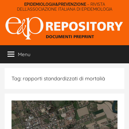
Salta
– RIVISTA
DELL'ASSOCIAZIONE ITALIANA DI EPIDEMIOLOGIA
al
contenuto
E&P
Menu
Repository
Tag:
rapporti standardizzati di mortalià