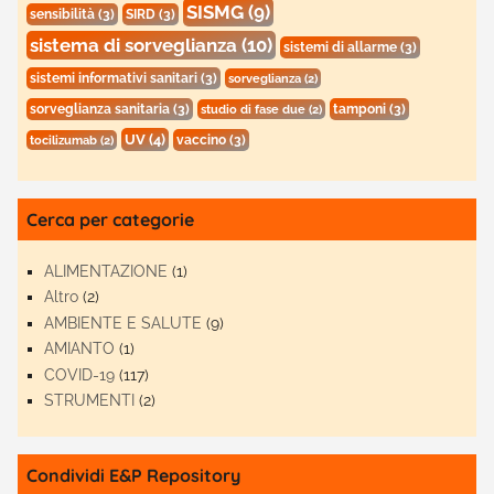
SISMG
(9)
sensibilità
(3)
SIRD
(3)
sistema di sorveglianza
(10)
sistemi di allarme
(3)
sistemi informativi sanitari
(3)
sorveglianza
(2)
sorveglianza sanitaria
(3)
tamponi
(3)
studio di fase due
(2)
UV
(4)
vaccino
(3)
tocilizumab
(2)
Cerca per categorie
ALIMENTAZIONE
(1)
Altro
(2)
AMBIENTE E SALUTE
(9)
AMIANTO
(1)
COVID-19
(117)
STRUMENTI
(2)
Condividi E&P Repository