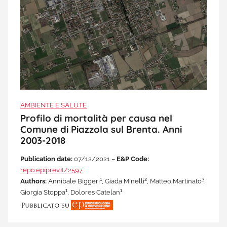
AMBIENTE E SALUTE
Profilo di mortalità per causa nel
Comune di Piazzola sul Brenta. Anni
2003-2018
Publication date:
07/12/2021 –
E&P Code:
repo.epiprev.it/2597
1
2
3
Authors:
Annibale Biggeri
, Giada Minelli
, Matteo Martinato
,
1
1
Giorgia Stoppa
, Dolores Catelan