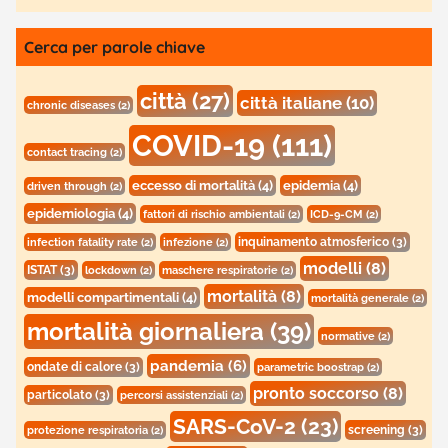
Cerca per parole chiave
città
(27)
città italiane
(10)
chronic diseases
(2)
COVID-19
(111)
contact tracing
(2)
eccesso di mortalità
(4)
epidemia
(4)
driven through
(2)
epidemiologia
(4)
fattori di rischio ambientali
(2)
ICD-9-CM
(2)
inquinamento atmosferico
(3)
infection fatality rate
(2)
infezione
(2)
modelli
(8)
ISTAT
(3)
lockdown
(2)
maschere respiratorie
(2)
mortalità
(8)
modelli compartimentali
(4)
mortalità generale
(2)
mortalità giornaliera
(39)
normative
(2)
pandemia
(6)
ondate di calore
(3)
parametric boostrap
(2)
pronto soccorso
(8)
particolato
(3)
percorsi assistenziali
(2)
SARS-CoV-2
(23)
screening
(3)
protezione respiratoria
(2)