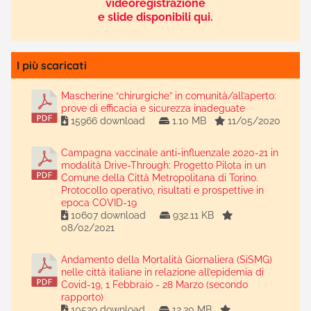
videoregistrazione
e slide disponibili qui.
I più scaricati
Mascherine “chirurgiche” in comunità/all’aperto:
prove di efficacia e sicurezza inadeguate
15966 download
1.10 MB
11/05/2020
Campagna vaccinale anti-influenzale 2020-21 in
modalità Drive-Through: Progetto Pilota in un
Comune della Città Metropolitana di Torino.
Protocollo operativo, risultati e prospettive in
epoca COVID-19
10607 download
932.11 KB
08/02/2021
Andamento della Mortalità Giornaliera (SiSMG)
nelle città italiane in relazione all’epidemia di
Covid-19, 1 Febbraio - 28 Marzo (secondo
rapporto)
10529 download
12.30 MB