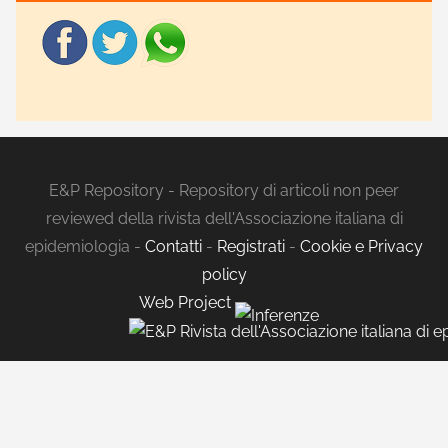
E&P Repository - Repository di articoli non peer
reviewed della rivista dell'Associazione italiana di
epidemiologia -
Contatti
-
Registrati
-
Cookie e Privacy
policy
Web Project