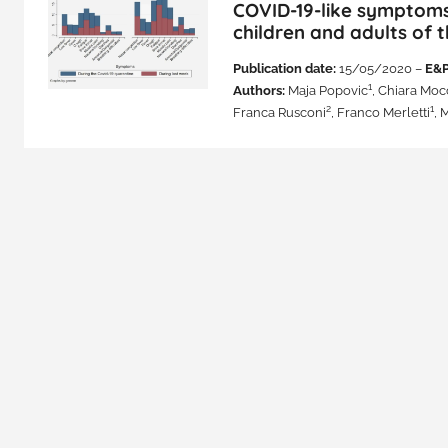
COVID-19-like symptoms
children and adults of t
Publication date:
15/05/2020 –
E&P
1
Authors:
Maja Popovic
, Chiara Moc
2
1
Franca Rusconi
, Franco Merletti
, 