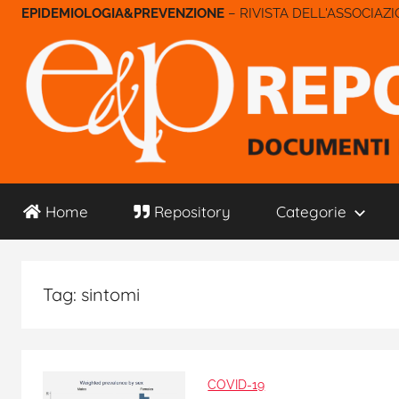
Salta
– RIVISTA DELL'ASSOCIAZ
al
contenuto
E&P
Home
Repository
Categorie
Repository
Tag:
sintomi
COVID-19