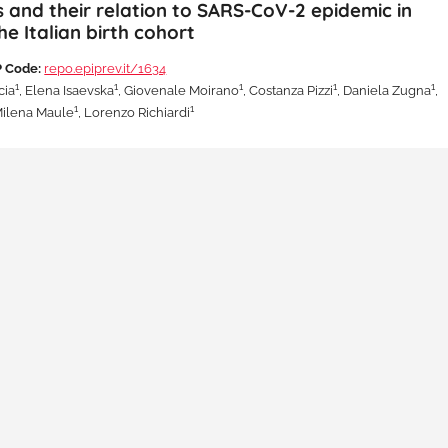
 and their relation to SARS-CoV-2 epidemic in
he Italian birth cohort
 Code:
repo.epiprev.it/1634
1
1
1
1
1
cia
, Elena Isaevska
, Giovenale Moirano
, Costanza Pizzi
, Daniela Zugna
,
1
1
Milena Maule
, Lorenzo Richiardi