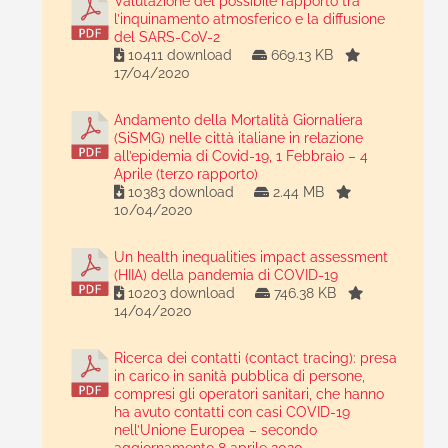
Valutazione del possibile rapporto tra
l’inquinamento atmosferico e la diffusione
del SARS-CoV-2
10411 download
669.13 KB
17/04/2020
Andamento della Mortalità Giornaliera
(SiSMG) nelle città italiane in relazione
all’epidemia di Covid-19, 1 Febbraio – 4
Aprile (terzo rapporto)
10383 download
2.44 MB
10/04/2020
Un health inequalities impact assessment
(HIIA) della pandemia di COVID-19
10203 download
746.38 KB
14/04/2020
Ricerca dei contatti (contact tracing): presa
in carico in sanità pubblica di persone,
compresi gli operatori sanitari, che hanno
ha avuto contatti con casi COVID-19
nell’Unione Europea – secondo
aggiornamento 8 aprile 2020