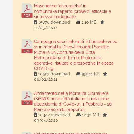
Mascherine “chirurgiche” in
comunità/all’aperto: prove di efficacia e
sicurezza inadeguate
15876 download
1.10 MB
11/05/2020
Campagna vaccinale anti-influenzale 2020-
21 in modalità Drive-Through: Progetto
Pilota in un Comune della Città
Metropolitana di Torino. Protocollo
operativo, risultati e prospettive in epoca
COVID-19
10523 download
932.11 KB
08/02/2021
Andamento della Mortalità Giornaliera
(SiSMG) nelle città italiane in relazione
all’epidemia di Covid-19, 1 Febbraio - 28
Marzo (secondo rapporto)
10442 download
12.30 MB
03/04/2020