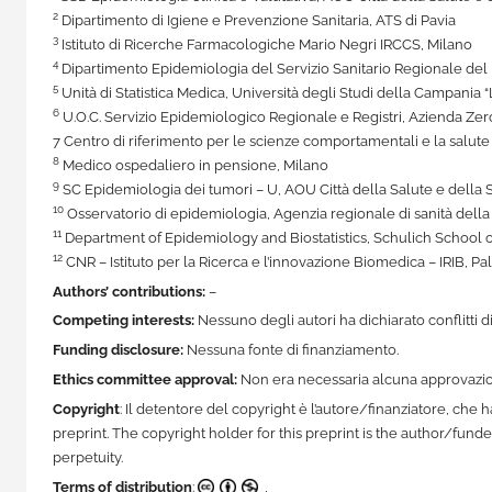
2
Dipartimento di Igiene e Prevenzione Sanitaria, ATS di Pavia
3
Istituto di Ricerche Farmacologiche Mario Negri IRCCS, Milano
4
Dipartimento Epidemiologia del Servizio Sanitario Regionale de
5
Unità di Statistica Medica, Università degli Studi della Campania “L
6
U.O.C. Servizio Epidemiologico Regionale e Registri, Azienda Ze
7 Centro di riferimento per le scienze comportamentali e la salute
8
Medico ospedaliero in pensione, Milano
9
SC Epidemiologia dei tumori – U, AOU Città della Salute e della 
10
Osservatorio di epidemiologia, Agenzia regionale di sanità della
11
Department of Epidemiology and Biostatistics, Schulich School o
12
CNR – Istituto per la Ricerca e l’innovazione Biomedica – IRIB, P
Authors’ contributions:
–
Competing interests:
Nessuno degli autori ha dichiarato conflitti 
Funding disclosure:
Nessuna fonte di finanziamento.
Ethics committee approval:
Non era necessaria alcuna approvazio
Copyright
: Il detentore del copyright è l’autore/finanziatore, ch
preprint. The copyright holder for this preprint is the author/fund
perpetuity.
Terms of distribution
:
CC BY-NC
,