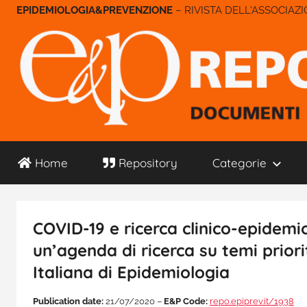
Salta
– RIVISTA DELL'ASSOCIAZ
al
contenuto
E&P
Home
Repository
Categorie
Repository
COVID-19 e ricerca clinico-epidemio
un’agenda di ricerca su temi priori
Italiana di Epidemiologia
Publication date:
21/07/2020 –
E&P Code:
repo.epiprev.it/1938