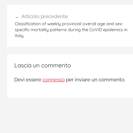
C
Navigazione
O
Articolo precedente
V
articoli
Classification of weekly provincial overall age and sex-
I
specific mortality patterns during the CoVID epidemics in
D
Italy
-
1
9
,
Lascia un commento
i
n
Devi essere
connesso
per inviare un commento.
f
e
z
i
o
n