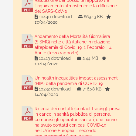
Valutazione del possibile rapporto tra
l’inquinamento atmosferico e la diffusione
del SARS-CoV-2
10440 download
669.13 KB
17/04/2020
Andamento della Mortalità Giornaliera
(SiSMG) nelle città italiane in relazione
all’epidemia di Covid-19, 1 Febbraio – 4
Aprile (terzo rapporto)
10413 download
2.44 MB
10/04/2020
Un health inequalities impact assessment
(HIIA) della pandemia di COVID-19
10232 download
746.38 KB
14/04/2020
Ricerca dei contatti (contact tracing): presa
in carico in sanità pubblica di persone,
compresi gli operatori sanitari, che hanno
ha avuto contatti con casi COVID-19
nell’Unione Europea – secondo
aggiornamento 8 aprile 2020