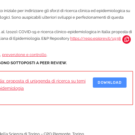
iniziale per indirizzare gli sforzi di ricerca clinica ed epidemiologica su
logici. Sono auspicabili ulteriori sviluppi e perfezionamenti di questa
l. (2020). COVID-19 e ricerca clinico-epidemiologica in Italia: proposta di
taliana di Epidemiologia. E&P Repository
https://repo.epiprev.it/1938
a
,
prevenzione e controllo
,
SONO SOTTOPOSTI A PEER REVIEW.
lia: proposta di un’agenda di ricerca su temi
DOWNLOAD
Epidemiologia
della Scienza di Torino – CPO Piemonte, Torino