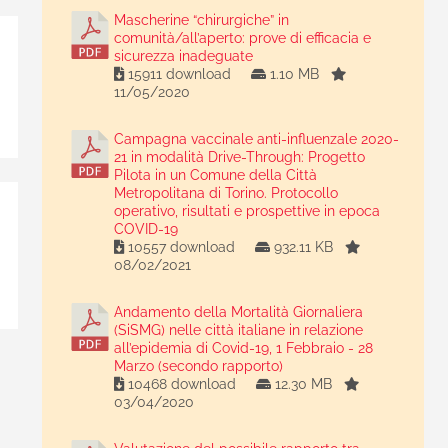
Mascherine “chirurgiche” in
comunità/all’aperto: prove di efficacia e
sicurezza inadeguate
15911 download
1.10 MB
11/05/2020
Campagna vaccinale anti-influenzale 2020-
21 in modalità Drive-Through: Progetto
Pilota in un Comune della Città
Metropolitana di Torino. Protocollo
operativo, risultati e prospettive in epoca
COVID-19
10557 download
932.11 KB
08/02/2021
Andamento della Mortalità Giornaliera
(SiSMG) nelle città italiane in relazione
all’epidemia di Covid-19, 1 Febbraio - 28
Marzo (secondo rapporto)
10468 download
12.30 MB
03/04/2020