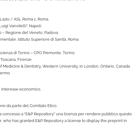
l Lazio / ASL Roma 1, Roma
uigi Vanvitelli”, Napoli
ro – Regione del Veneto, Padova
 mentale, Istituto Superiore di Sanità, Roma
Scienza di Torino – CPO Piemonte, Torino
 Toscana, Firenze
f Medicine & Dentistry, Western University, in London, Ontario, Canada
alermo
di interesse economico.
ne da parte del Comitato Etico.
e ha concesso a “E&P Repository” una licenza per rendere pubblico questo
er, who has granted E&P Repository a license to display the preprint in