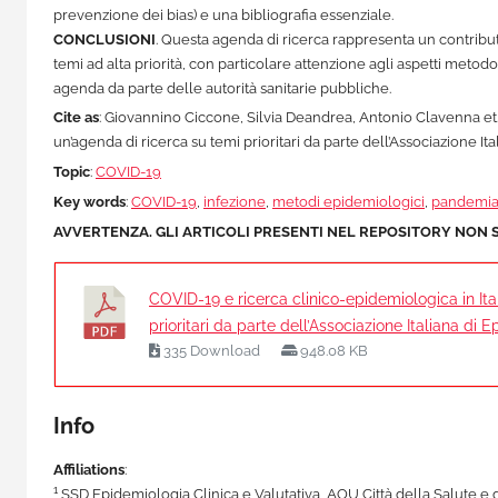
prevenzione dei bias) e una bibliografia essenziale.
CONCLUSIONI
. Questa agenda di ricerca rappresenta un contributo 
temi ad alta priorità, con particolare attenzione agli aspetti metodo
agenda da parte delle autorità sanitarie pubbliche.
Cite as
: Giovannino Ciccone, Silvia Deandrea, Antonio Clavenna et. a
un’agenda di ricerca su temi prioritari da parte dell’Associazione I
Topic
:
COVID-19
Key words
:
COVID-19
,
infezione
,
metodi epidemiologici
,
pandemi
AVVERTENZA. GLI ARTICOLI PRESENTI NEL REPOSITORY NON 
COVID-19 e ricerca clinico-epidemiologica in Ita
prioritari da parte dell’Associazione Italiana di 
335 Download
948.08 KB
Info
Affiliations
:
1
SSD Epidemiologia Clinica e Valutativa, AOU Città della Salute e 