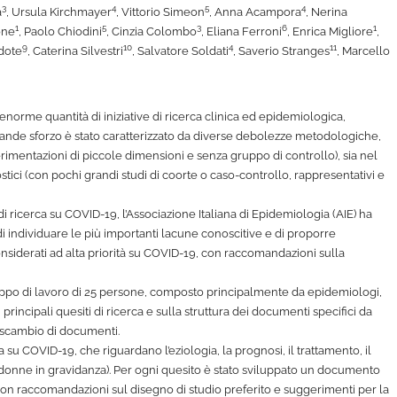
3
4
5
4
a
, Ursula Kirchmayer
, Vittorio Simeon
, Anna Acampora
, Nerina
1
5
3
6
1
one
, Paolo Chiodini
, Cinzia Colombo
, Eliana Ferroni
, Enrica Migliore
,
9
10
4
11
rdote
, Caterina Silvestri
, Salvatore Soldati
, Saverio Stranges
, Marcello
orme quantità di iniziative di ricerca clinica ed epidemiologica,
o grande sforzo è stato caratterizzato da diverse debolezze metodologiche,
erimentazioni di piccole dimensioni e senza gruppo di controllo), sia nel
ostici (con pochi grandi studi di coorte o caso-controllo, rappresentativi e
i ricerca su COVID-19, l’Associazione Italiana di Epidemiologia (AIE) ha
di individuare le più importanti lacune conoscitive e di proporre
considerati ad alta priorità su COVID-19, con raccomandazioni sulla
gruppo di lavoro di 25 persone, composto principalmente da epidemiologi,
i principali quesiti di ricerca e sulla struttura dei documenti specifici da
i scambio di documenti.
rca su COVID-19, che riguardano l’eziologia, la prognosi, il trattamento, il
donne in gravidanza). Per ogni quesito è stato sviluppato un documento
(con raccomandazioni sul disegno di studio preferito e suggerimenti per la