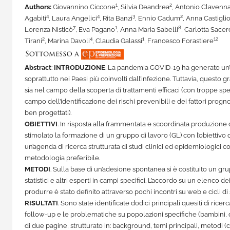
1
2
Authors:
Giovannino Ciccone
, Silvia Deandrea
, Antonio Clavenn
4
4
3
2
Agabiti
, Laura Angelici
, Rita Banzi
, Ennio Cadum
, Anna Castigli
7
1
8
Lorenza Nisticò
, Eva Pagano
, Anna Maria Sabelli
, Carlotta Sace
2
4
1
12
Tirani
, Marina Davoli
, Claudia Galassi
, Francesco Forastiere
Abstract
:
INTRODUZIONE
. La pandemia COVID-19 ha generato un’en
soprattutto nei Paesi più coinvolti dall’infezione. Tuttavia, quest
sia nel campo della scoperta di trattamenti efficaci (con troppe sp
campo dell’identificazione dei rischi prevenibili e dei fattori progn
ben progettati).
OBIETTIVI
. In risposta alla frammentata e scoordinata produzione d
stimolato la formazione di un gruppo di lavoro (GL) con l’obiettivo 
un’agenda di ricerca strutturata di studi clinici ed epidemiologici 
metodologia preferibile.
METODI
. Sulla base di un’adesione spontanea si è costituito un 
statistici e altri esperti in campi specifici. L’accordo su un elenco de
produrre è stato definito attraverso pochi incontri su web e cicli d
RISULTATI
. Sono state identificate dodici principali quesiti di rice
follow-up e le problematiche su popolazioni specifiche (bambini, 
di due pagine, strutturato in: background, temi principali, metodi 