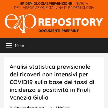
Salta
– RIVISTA
DELL'ASSOCIAZIONE ITALIANA DI EPIDEMIOLOGIA
al
contenuto
E&P
Menu
Repository
Analisi statistica previsionale
dei ricoveri non intensivi per
COVID19 sulla base dei tassi di
incidenza e positività in Friuli
Venezia Giulia
Publication date:
24/03/2021 –
E&P Code: