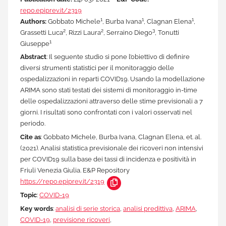
repo.epiprev.it/2319
1
1
1
Authors:
Gobbato Michele
, Burba Ivana
, Clagnan Elena
,
2
2
3
Grassetti Luca
, Rizzi Laura
, Serraino Diego
, Tonutti
1
Giuseppe
Abstract
: Il seguente studio si pone l’obiettivo di definire
diversi strumenti statistici per il monitoraggio delle
ospedalizzazioni in reparti COVID19. Usando la modellazione
ARIMA sono stati testati dei sistemi di monitoraggio in-time
delle ospedalizzazioni attraverso delle stime previsionali a 7
giorni. I risultati sono confrontati con i valori osservati nel
periodo.
Cite as
: Gobbato Michele, Burba Ivana, Clagnan Elena, et. al.
(2021). Analisi statistica previsionale dei ricoveri non intensivi
per COVID19 sulla base dei tassi di incidenza e positività in
Friuli Venezia Giulia. E&P Repository
https://repo.epiprev.it/2319
Topic
:
COVID-19
Key words
:
analisi di serie storica
,
analisi predittiva
,
ARIMA
,
COVID-19
,
previsione ricoveri
,