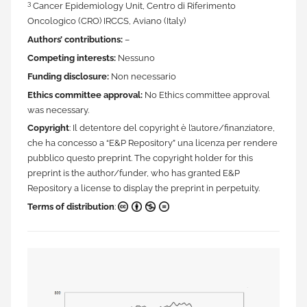
3
Cancer Epidemiology Unit, Centro di Riferimento
Oncologico (CRO) IRCCS, Aviano (Italy)
Authors’ contributions:
–
Competing interests:
Nessuno
Funding disclosure:
Non necessario
Ethics committee approval:
No Ethics committee approval
was necessary.
Copyright
: Il detentore del copyright è l’autore/finanziatore,
che ha concesso a “E&P Repository” una licenza per rendere
pubblico questo preprint. The copyright holder for this
preprint is the author/funder, who has granted E&P
Repository a license to display the preprint in perpetuity.
Terms of distribution
:
CC BY-NC-ND