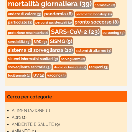
mortalità giornaliera
(39)
normative
(2)
pandemia
(6)
ondate di calore
(3)
parametric boostrap
(2)
pronto soccorso
(8)
particolato
(3)
percorsi assistenziali
(2)
SARS-CoV-2
(23)
screening
(3)
protezione respiratoria
(2)
SISMG
(9)
sensibilità
(3)
SIRD
(3)
sistema di sorveglianza
(10)
sistemi di allarme
(3)
sistemi informativi sanitari
(3)
sorveglianza
(2)
sorveglianza sanitaria
(3)
tamponi
(3)
studio di fase due
(2)
UV
(4)
vaccino
(3)
tocilizumab
(2)
Cerca per categorie
ALIMENTAZIONE
(1)
Altro
(2)
AMBIENTE E SALUTE
(9)
AMIANTO
(1)