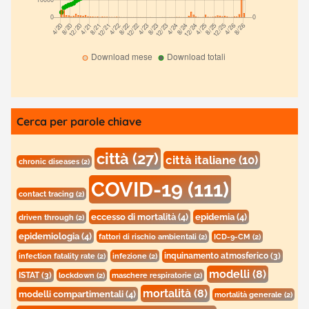
Cerca per parole chiave
città
(27)
città italiane
(10)
chronic diseases
(2)
COVID-19
(111)
contact tracing
(2)
eccesso di mortalità
(4)
epidemia
(4)
driven through
(2)
epidemiologia
(4)
fattori di rischio ambientali
(2)
ICD-9-CM
(2)
inquinamento atmosferico
(3)
infection fatality rate
(2)
infezione
(2)
modelli
(8)
ISTAT
(3)
lockdown
(2)
maschere respiratorie
(2)
mortalità
(8)
modelli compartimentali
(4)
mortalità generale
(2)