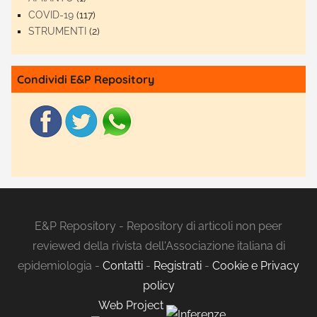
COVID-19
(117)
STRUMENTI
(2)
Condividi E&P Repository
E&P Repository - Repository di articoli non peer
reviewed della rivista dell'Associazione italiana di
epidemiologia -
Contatti
-
Registrati
-
Cookie e Privacy
policy
Web Project