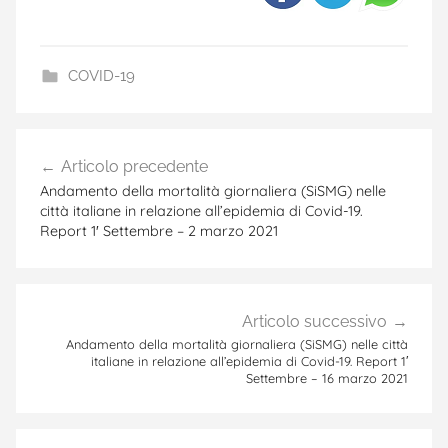
COVID-19
a
Navigazione
n
Articolo precedente
articoli
a
Andamento della mortalità giornaliera (SiSMG) nelle
l
città italiane in relazione all’epidemia di Covid-19.
Report 1′ Settembre – 2 marzo 2021
i
s
i
d
Articolo successivo
i
Andamento della mortalità giornaliera (SiSMG) nelle città
italiane in relazione all’epidemia di Covid-19. Report 1′
s
Settembre – 16 marzo 2021
e
r
i