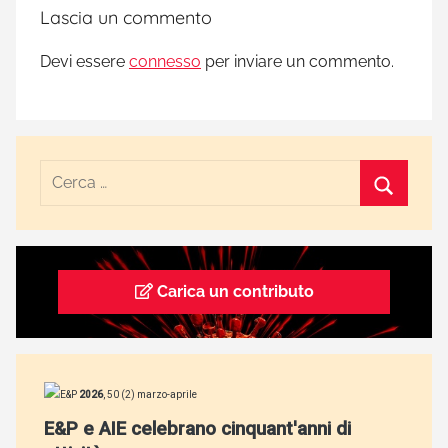
Lascia un commento
e
s
Devi essere
connesso
per inviare un commento.
t
o
r
i
c
a
,
a
n
Carica un contributo
a
l
i
s
i
p