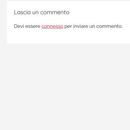
l
l
Lascia un commento
a
,
Devi essere
connesso
per inviare un commento.
p
r
e
v
e
n
z
i
o
n
e