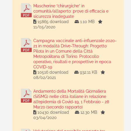
Mascherine “chirurgiche” in
comunità/all’aperto: prove di efficacia e
sicurezza inadeguate
15865 download
1.10 MB
11/05/2020
Campagna vaccinale anti-influenzale 2020-
21 in modalità Drive-Through: Progetto
Pilota in un Comune della Città
Metropolitana di Torino. Protocollo
operativo, risultati e prospettive in epoca
COVID-19
10516 download
932.11 KB
08/02/2021
Andamento della Mortalità Giornaliera
(SiSMG) nelle città italiane in relazione
all’epidemia di Covid-19, 1 Febbraio - 28
Marzo (secondo rapporto)
10430 download
12.30 MB
03/04/2020