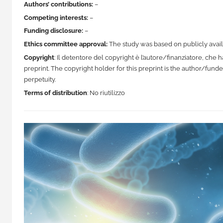
Authors’ contributions:
–
Competing interests:
–
Funding disclosure:
–
Ethics committee approval:
The study was based on publicly avai
Copyright
: Il detentore del copyright è l’autore/finanziatore, ch
preprint. The copyright holder for this preprint is the author/fund
perpetuity.
Terms of distribution
: No riutilizzo