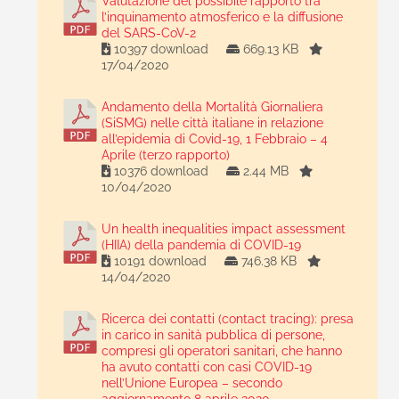
Valutazione del possibile rapporto tra
l’inquinamento atmosferico e la diffusione
del SARS-CoV-2
10397 download
669.13 KB
17/04/2020
Andamento della Mortalità Giornaliera
(SiSMG) nelle città italiane in relazione
all’epidemia di Covid-19, 1 Febbraio – 4
Aprile (terzo rapporto)
10376 download
2.44 MB
10/04/2020
Un health inequalities impact assessment
(HIIA) della pandemia di COVID-19
10191 download
746.38 KB
14/04/2020
Ricerca dei contatti (contact tracing): presa
in carico in sanità pubblica di persone,
compresi gli operatori sanitari, che hanno
ha avuto contatti con casi COVID-19
nell’Unione Europea – secondo
aggiornamento 8 aprile 2020