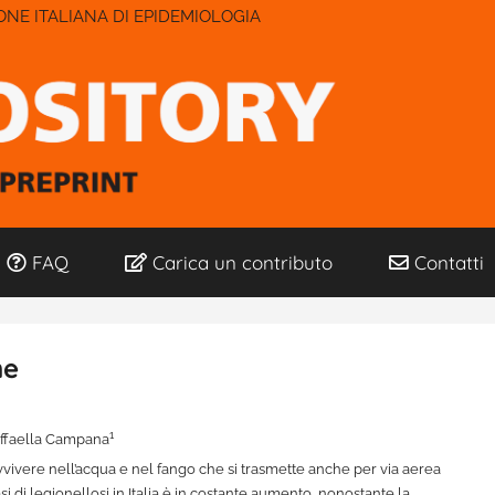
IONE ITALIANA DI EPIDEMIOLOGIA
FAQ
Carica un contributo
Contatti
ne
1
affaella Campana
vivere nell’acqua e nel fango che si trasmette anche per via aerea
asi di legionellosi in Italia è in costante aumento, nonostante la