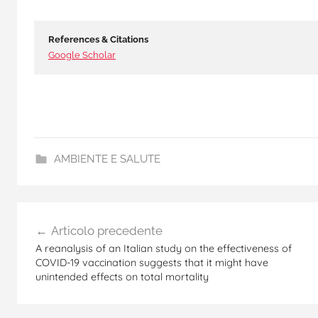
References & Citations
Google Scholar
AMBIENTE E SALUTE
l
Navigazione
e
Articolo precedente
g
articoli
A reanalysis of an Italian study on the effectiveness of
i
COVID-19 vaccination suggests that it might have
o
unintended effects on total mortality
n
e