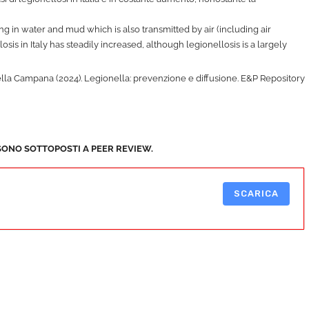
ng in water and mud which is also transmitted by air (including air
osis in Italy has steadily increased, although legionellosis is a largely
aella Campana (2024). Legionella: prevenzione e diffusione. E&P Repository
SONO SOTTOPOSTI A PEER REVIEW.
SCARICA