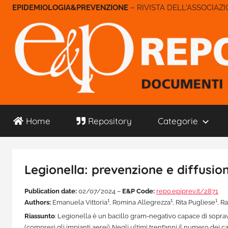
Salta
– RIVISTA DELL'ASSOCIAZ
al
contenuto
E&P
Home
Repository
Categorie
Repository
Legionella: prevenzione e diffusio
Publication date:
02/07/2024 –
E&P Code:
repo.epiprev.it/2871
1
1
1
Authors:
Emanuela Vittoria
, Romina Allegrezza
, Rita Pugliese
, R
Riassunto
: Legionella è un bacillo gram-negativo capace di soprav
(compresi gli impianti aerei). Negli ultimi trent’anni il numero dei c