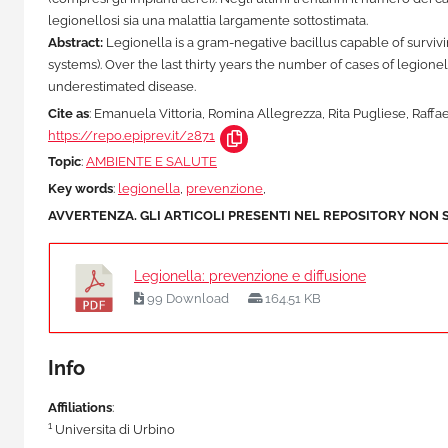
legionellosi sia una malattia largamente sottostimata.
Abstract:
Legionella is a gram-negative bacillus capable of survivi
systems). Over the last thirty years the number of cases of legionell
underestimated disease.
Cite as
: Emanuela Vittoria, Romina Allegrezza, Rita Pugliese, Raff
https://repo.epiprev.it/2871
Topic
:
AMBIENTE E SALUTE
Key words
:
legionella
,
prevenzione
,
AVVERTENZA. GLI ARTICOLI PRESENTI NEL REPOSITORY NON 
Legionella: prevenzione e diffusione
99 Download
164.51 KB
Info
Affiliations
:
1
Universita di Urbino