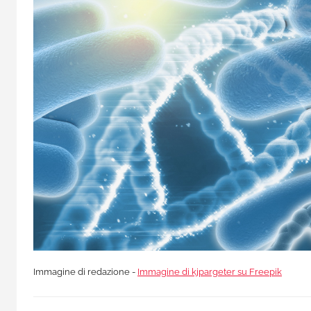
Immagine di redazione -
Immagine di kjpargeter su Freepik