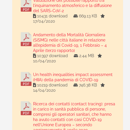
Valutazione del possibile rapporto tra
l’inquinamento atmosferico e la diffusione
del SARS-CoV-2
10431 download
669.13 KB
17/04/2020
Andamento della Mortalità Giornaliera
(SiSMG) nelle città italiane in relazione
all’epidemia di Covid-19, 1 Febbraio – 4
Aprile (terzo rapporto)
10397 download
2.44 MB
10/04/2020
Un health inequalities impact assessment
(HIIA) della pandemia di COVID-19
10219 download
746.38 KB
14/04/2020
Ricerca dei contatti (contact tracing): presa
in carico in sanità pubblica di persone,
compresi gli operatori sanitari, che hanno
ha avuto contatti con casi COVID-19
nell’Unione Europea – secondo
aggiornamento 8 aprile 2020