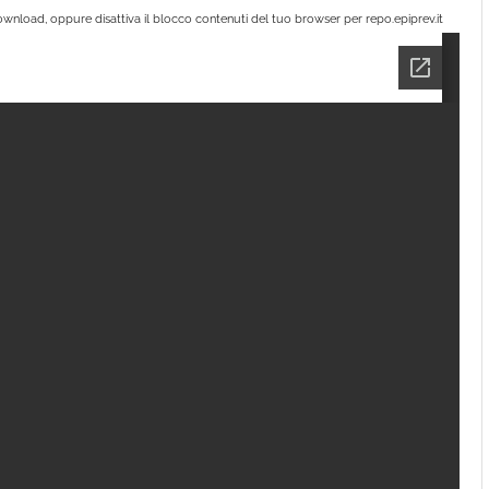
wnload, oppure disattiva il blocco contenuti del tuo browser per repo.epiprev.it