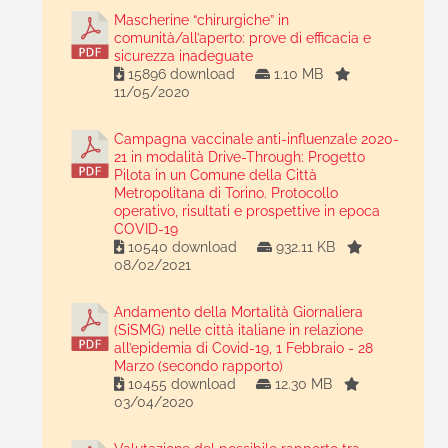
Mascherine “chirurgiche” in
comunità/all’aperto: prove di efficacia e
sicurezza inadeguate
15896 download
1.10 MB
11/05/2020
Campagna vaccinale anti-influenzale 2020-
21 in modalità Drive-Through: Progetto
Pilota in un Comune della Città
Metropolitana di Torino. Protocollo
operativo, risultati e prospettive in epoca
COVID-19
10540 download
932.11 KB
08/02/2021
Andamento della Mortalità Giornaliera
(SiSMG) nelle città italiane in relazione
all’epidemia di Covid-19, 1 Febbraio - 28
Marzo (secondo rapporto)
10455 download
12.30 MB
03/04/2020