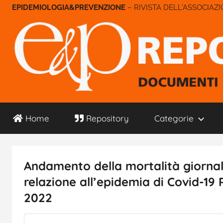
Salta
– RIVISTA DELL'ASSOCIAZ
al
contenuto
E&P
Home
Repository
Categorie
Repository
Andamento della mortalità giornalie
relazione all’epidemia di Covid-19
2022