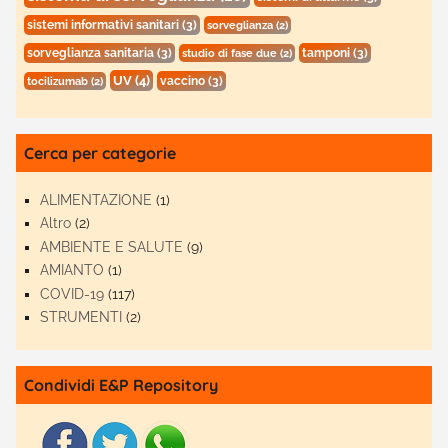
sistemi informativi sanitari
(3)
sorveglianza
(2)
sorveglianza sanitaria
(3)
tamponi
(3)
studio di fase due
(2)
UV
(4)
vaccino
(3)
tocilizumab
(2)
Cerca per categorie
ALIMENTAZIONE
(1)
Altro
(2)
AMBIENTE E SALUTE
(9)
AMIANTO
(1)
COVID-19
(117)
STRUMENTI
(2)
Condividi E&P Repository