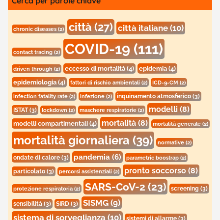
Cerca per parole chiave
città
(27)
città italiane
(10)
chronic diseases
(2)
COVID-19
(111)
contact tracing
(2)
eccesso di mortalità
(4)
epidemia
(4)
driven through
(2)
epidemiologia
(4)
fattori di rischio ambientali
(2)
ICD-9-CM
(2)
inquinamento atmosferico
(3)
infection fatality rate
(2)
infezione
(2)
modelli
(8)
ISTAT
(3)
lockdown
(2)
maschere respiratorie
(2)
mortalità
(8)
modelli compartimentali
(4)
mortalità generale
(2)
mortalità giornaliera
(39)
normative
(2)
pandemia
(6)
ondate di calore
(3)
parametric boostrap
(2)
pronto soccorso
(8)
particolato
(3)
percorsi assistenziali
(2)
SARS-CoV-2
(23)
screening
(3)
protezione respiratoria
(2)
SISMG
(9)
sensibilità
(3)
SIRD
(3)
sistema di sorveglianza
(10)
sistemi di allarme
(3)