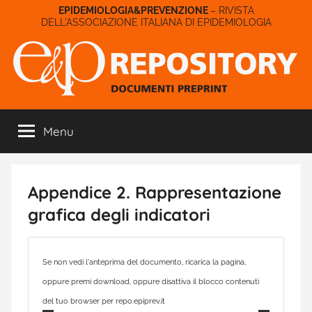
Salta
– RIVISTA
DELL'ASSOCIAZIONE ITALIANA DI EPIDEMIOLOGIA
al
contenuto
E&P
Menu
Repository
Appendice 2. Rappresentazione
grafica degli indicatori
Se non vedi l'anteprima del documento, ricarica la pagina,
oppure premi download, oppure disattiva il blocco contenuti
del tuo browser per repo.epiprev.it