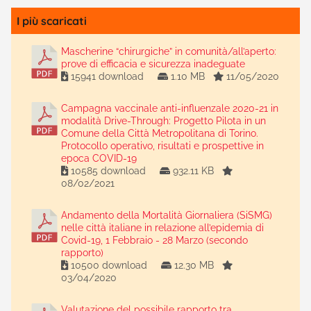
I più scaricati
Mascherine “chirurgiche” in comunità/all’aperto:
prove di efficacia e sicurezza inadeguate
15941 download
1.10 MB
11/05/2020
Campagna vaccinale anti-influenzale 2020-21 in
modalità Drive-Through: Progetto Pilota in un
Comune della Città Metropolitana di Torino.
Protocollo operativo, risultati e prospettive in
epoca COVID-19
10585 download
932.11 KB
08/02/2021
Andamento della Mortalità Giornaliera (SiSMG)
nelle città italiane in relazione all’epidemia di
Covid-19, 1 Febbraio - 28 Marzo (secondo
rapporto)
10500 download
12.30 MB
03/04/2020
Valutazione del possibile rapporto tra