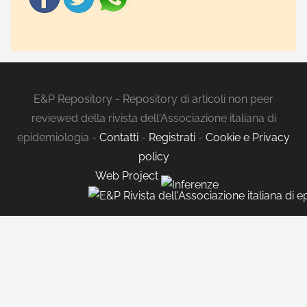
E&P Repository - Repository di articoli non peer
reviewed della rivista dell'Associazione italiana di
epidemiologia -
Contatti
-
Registrati
-
Cookie e Privacy
policy
Web Project