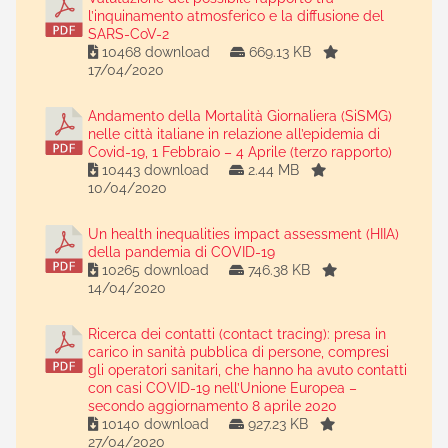
l’inquinamento atmosferico e la diffusione del
SARS-CoV-2
10468 download
669.13 KB
17/04/2020
Andamento della Mortalità Giornaliera (SiSMG)
nelle città italiane in relazione all’epidemia di
Covid-19, 1 Febbraio – 4 Aprile (terzo rapporto)
10443 download
2.44 MB
10/04/2020
Un health inequalities impact assessment (HIIA)
della pandemia di COVID-19
10265 download
746.38 KB
14/04/2020
Ricerca dei contatti (contact tracing): presa in
carico in sanità pubblica di persone, compresi
gli operatori sanitari, che hanno ha avuto contatti
con casi COVID-19 nell’Unione Europea –
secondo aggiornamento 8 aprile 2020
10140 download
927.23 KB
27/04/2020