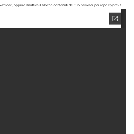
wnload, oppure disattiva il blocco contenuti del tuo browser per repo.epiprev.it