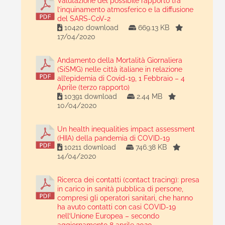
Valutazione del possibile rapporto tra
l’inquinamento atmosferico e la diffusione
del SARS-CoV-2
10420 download
669.13 KB
17/04/2020
Andamento della Mortalità Giornaliera
(SiSMG) nelle città italiane in relazione
all’epidemia di Covid-19, 1 Febbraio – 4
Aprile (terzo rapporto)
10391 download
2.44 MB
10/04/2020
Un health inequalities impact assessment
(HIIA) della pandemia di COVID-19
10211 download
746.38 KB
14/04/2020
Ricerca dei contatti (contact tracing): presa
in carico in sanità pubblica di persone,
compresi gli operatori sanitari, che hanno
ha avuto contatti con casi COVID-19
nell’Unione Europea – secondo
aggiornamento 8 aprile 2020