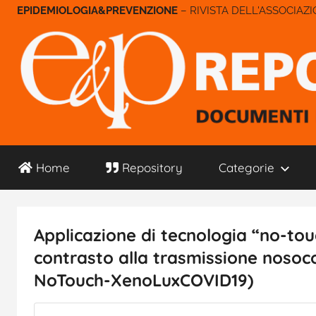
Salta
– RIVISTA DELL'ASSOCIAZ
al
contenuto
E&P
Home
Repository
Categorie
Repository
Applicazione di tecnologia “no-tou
contrasto alla trasmissione nosoco
NoTouch-XenoLuxCOVID19)