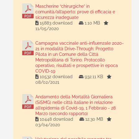
Mascherine “chirurgiche” in
comunità/all’aperto: prove di efficacia e
sicurezza inadeguate
15883 download
1.10 MB
11/05/2020
Campagna vaccinale anti-influenzale 2020-
21 in modalità Drive-Through: Progetto
Pilota in un Comune della Città
Metropolitana di Torino. Protocollo
operativo, risultati e prospettive in epoca
COVID-19
10532 download
932.11 KB
08/02/2021
Andamento della Mortalità Giornaliera
(SiSMG) nelle città italiane in relazione
all’epidemia di Covid-19, 1 Febbraio - 28
Marzo (secondo rapporto)
10448 download
12.30 MB
03/04/2020