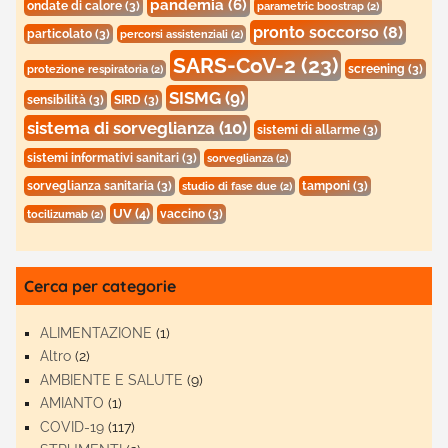
pandemia
(6)
ondate di calore
(3)
parametric boostrap
(2)
pronto soccorso
(8)
particolato
(3)
percorsi assistenziali
(2)
SARS-CoV-2
(23)
screening
(3)
protezione respiratoria
(2)
SISMG
(9)
sensibilità
(3)
SIRD
(3)
sistema di sorveglianza
(10)
sistemi di allarme
(3)
sistemi informativi sanitari
(3)
sorveglianza
(2)
sorveglianza sanitaria
(3)
tamponi
(3)
studio di fase due
(2)
UV
(4)
vaccino
(3)
tocilizumab
(2)
Cerca per categorie
ALIMENTAZIONE
(1)
Altro
(2)
AMBIENTE E SALUTE
(9)
AMIANTO
(1)
COVID-19
(117)