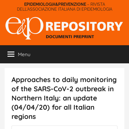
Salta
– RIVISTA
DELL'ASSOCIAZIONE ITALIANA DI EPIDEMIOLOGIA
al
contenuto
E&P
Menu
Repository
Approaches to daily monitoring
of the SARS-CoV-2 outbreak in
Northern Italy: an update
(04/04/20) for all Italian
regions