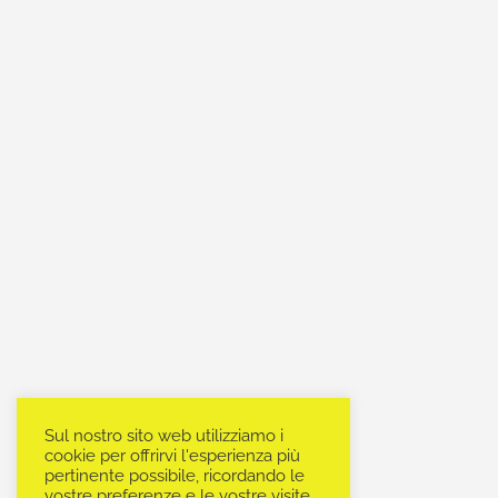
Sul nostro sito web utilizziamo i
cookie per offrirvi l'esperienza più
pertinente possibile, ricordando le
vostre preferenze e le vostre visite.