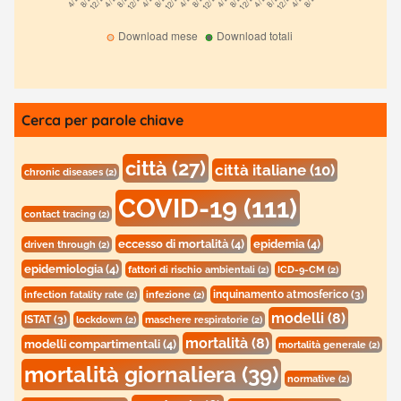
Cerca per parole chiave
città
(27)
città italiane
(10)
chronic diseases
(2)
COVID-19
(111)
contact tracing
(2)
eccesso di mortalità
(4)
epidemia
(4)
driven through
(2)
epidemiologia
(4)
fattori di rischio ambientali
(2)
ICD-9-CM
(2)
inquinamento atmosferico
(3)
infection fatality rate
(2)
infezione
(2)
modelli
(8)
ISTAT
(3)
lockdown
(2)
maschere respiratorie
(2)
mortalità
(8)
modelli compartimentali
(4)
mortalità generale
(2)
mortalità giornaliera
(39)
normative
(2)