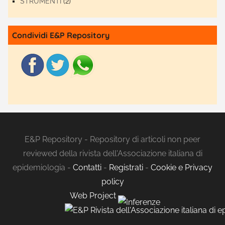
STRUMENTI
(2)
Condividi E&P Repository
E&P Repository - Repository di articoli non peer
reviewed della rivista dell'Associazione italiana di
epidemiologia -
Contatti
-
Registrati
-
Cookie e Privacy
policy
Web Project