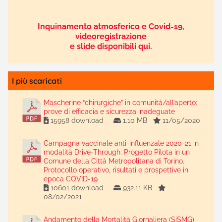
Inquinamento atmosferico e Covid-19,
videoregistrazione
e slide disponibili qui.
I più scaricati
Mascherine “chirurgiche” in comunità/all’aperto:
prove di efficacia e sicurezza inadeguate
15958 download
1.10 MB
11/05/2020
Campagna vaccinale anti-influenzale 2020-21 in
modalità Drive-Through: Progetto Pilota in un
Comune della Città Metropolitana di Torino.
Protocollo operativo, risultati e prospettive in
epoca COVID-19
10601 download
932.11 KB
08/02/2021
Andamento della Mortalità Giornaliera (SiSMG)