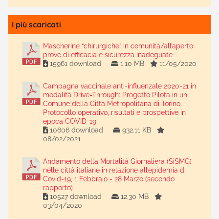
I più scaricati
Mascherine “chirurgiche” in comunità/all’aperto:
prove di efficacia e sicurezza inadeguate
15961 download
1.10 MB
11/05/2020
Campagna vaccinale anti-influenzale 2020-21 in
modalità Drive-Through: Progetto Pilota in un
Comune della Città Metropolitana di Torino.
Protocollo operativo, risultati e prospettive in
epoca COVID-19
10606 download
932.11 KB
08/02/2021
Andamento della Mortalità Giornaliera (SiSMG)
nelle città italiane in relazione all’epidemia di
Covid-19, 1 Febbraio - 28 Marzo (secondo
rapporto)
10527 download
12.30 MB
03/04/2020