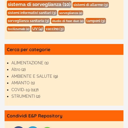
sistema di sorveglianza
(10)
sistemi di allarme
(3)
sistemi informativi sanitari
(3)
sorveglianza
(2)
sorveglianza sanitaria
(3)
tamponi
(3)
studio di fase due
(2)
UV
(4)
vaccino
(3)
tocilizumab
(2)
Cerca per categorie
ALIMENTAZIONE
(1)
Altro
(2)
AMBIENTE E SALUTE
(9)
AMIANTO
(1)
COVID-19
(117)
STRUMENTI
(2)
Condividi E&P Repository