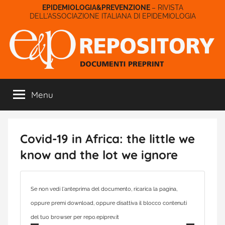
Salta
– RIVISTA
DELL'ASSOCIAZIONE ITALIANA DI EPIDEMIOLOGIA
al
contenuto
E&P
Menu
Repository
Covid-19 in Africa: the little we
know and the lot we ignore
Se non vedi l'anteprima del documento, ricarica la pagina,
oppure premi download, oppure disattiva il blocco contenuti
del tuo browser per repo.epiprev.it