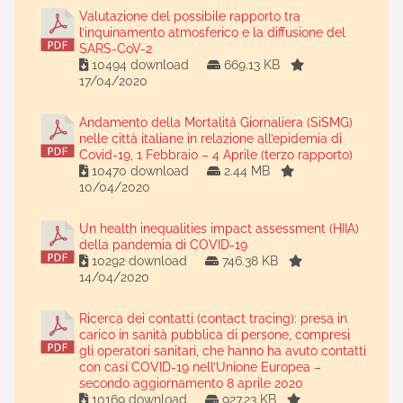
Valutazione del possibile rapporto tra
l’inquinamento atmosferico e la diffusione del
SARS-CoV-2
10494 download
669.13 KB
17/04/2020
Andamento della Mortalità Giornaliera (SiSMG)
nelle città italiane in relazione all’epidemia di
Covid-19, 1 Febbraio – 4 Aprile (terzo rapporto)
10470 download
2.44 MB
10/04/2020
Un health inequalities impact assessment (HIIA)
della pandemia di COVID-19
10292 download
746.38 KB
14/04/2020
Ricerca dei contatti (contact tracing): presa in
carico in sanità pubblica di persone, compresi
gli operatori sanitari, che hanno ha avuto contatti
con casi COVID-19 nell’Unione Europea –
secondo aggiornamento 8 aprile 2020
10169 download
927.23 KB