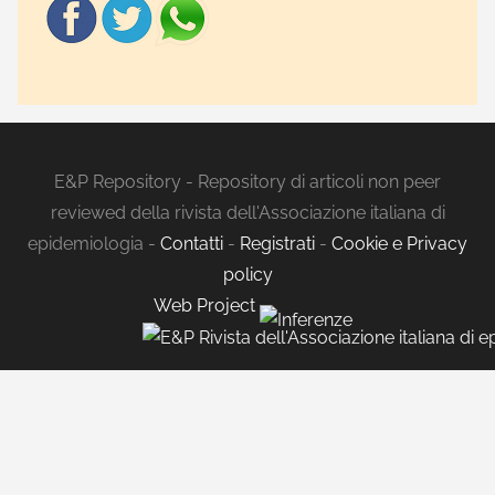
E&P Repository - Repository di articoli non peer
reviewed della rivista dell'Associazione italiana di
epidemiologia -
Contatti
-
Registrati
-
Cookie e Privacy
policy
Web Project