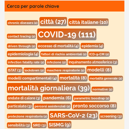
Cerca per parole chiave
città
(27)
città italiane
(10)
chronic diseases
(2)
COVID-19
(111)
contact tracing
(2)
eccesso di mortalità
(4)
epidemia
(4)
driven through
(2)
epidemiologia
(4)
fattori di rischio ambientali
(2)
ICD-9-CM
(2)
inquinamento atmosferico
(3)
infection fatality rate
(2)
infezione
(2)
modelli
(8)
ISTAT
(3)
lockdown
(2)
maschere respiratorie
(2)
mortalità
(8)
modelli compartimentali
(4)
mortalità generale
(2)
mortalità giornaliera
(39)
normative
(2)
pandemia
(6)
ondate di calore
(3)
parametric boostrap
(2)
pronto soccorso
(8)
particolato
(3)
percorsi assistenziali
(2)
SARS-CoV-2
(23)
screening
(3)
protezione respiratoria
(2)
SISMG
(9)
sensibilità
(3)
SIRD
(3)