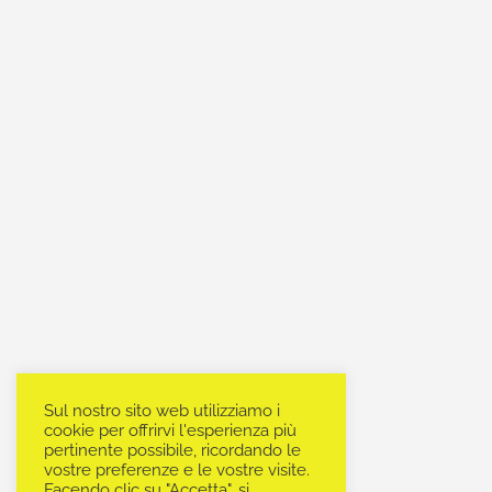
Sul nostro sito web utilizziamo i
cookie per offrirvi l'esperienza più
pertinente possibile, ricordando le
vostre preferenze e le vostre visite.
Facendo clic su "Accetta", si