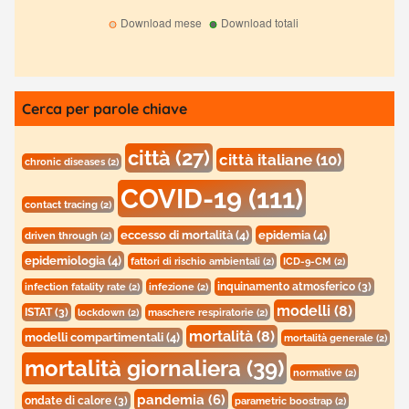
Cerca per parole chiave
città
(27)
città italiane
(10)
chronic diseases
(2)
COVID-19
(111)
contact tracing
(2)
eccesso di mortalità
(4)
epidemia
(4)
driven through
(2)
epidemiologia
(4)
fattori di rischio ambientali
(2)
ICD-9-CM
(2)
inquinamento atmosferico
(3)
infection fatality rate
(2)
infezione
(2)
modelli
(8)
ISTAT
(3)
lockdown
(2)
maschere respiratorie
(2)
mortalità
(8)
modelli compartimentali
(4)
mortalità generale
(2)
mortalità giornaliera
(39)
normative
(2)
pandemia
(6)
ondate di calore
(3)
parametric boostrap
(2)