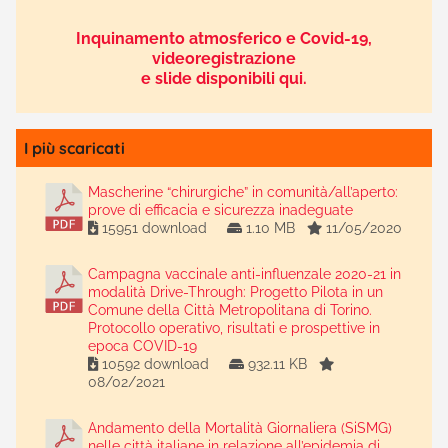
Inquinamento atmosferico e Covid-19,
videoregistrazione
e slide disponibili qui.
I più scaricati
Mascherine “chirurgiche” in comunità/all’aperto:
prove di efficacia e sicurezza inadeguate
15951 download
1.10 MB
11/05/2020
Campagna vaccinale anti-influenzale 2020-21 in
modalità Drive-Through: Progetto Pilota in un
Comune della Città Metropolitana di Torino.
Protocollo operativo, risultati e prospettive in
epoca COVID-19
10592 download
932.11 KB
08/02/2021
Andamento della Mortalità Giornaliera (SiSMG)
nelle città italiane in relazione all’epidemia di