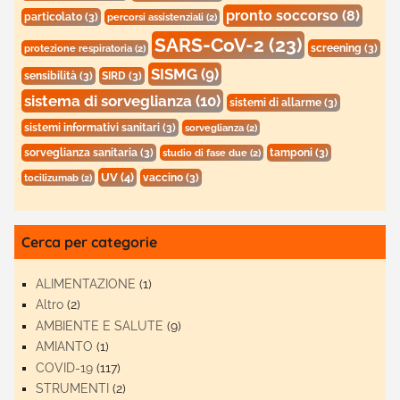
pronto soccorso
(8)
particolato
(3)
percorsi assistenziali
(2)
SARS-CoV-2
(23)
screening
(3)
protezione respiratoria
(2)
SISMG
(9)
sensibilità
(3)
SIRD
(3)
sistema di sorveglianza
(10)
sistemi di allarme
(3)
sistemi informativi sanitari
(3)
sorveglianza
(2)
sorveglianza sanitaria
(3)
tamponi
(3)
studio di fase due
(2)
UV
(4)
vaccino
(3)
tocilizumab
(2)
Cerca per categorie
ALIMENTAZIONE
(1)
Altro
(2)
AMBIENTE E SALUTE
(9)
AMIANTO
(1)
COVID-19
(117)
STRUMENTI
(2)