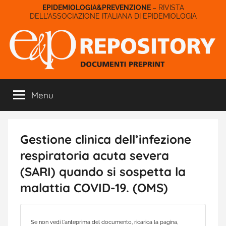
Salta
– RIVISTA
DELL'ASSOCIAZIONE ITALIANA DI EPIDEMIOLOGIA
al
contenuto
E&P
Menu
Repository
Gestione clinica dell’infezione
respiratoria acuta severa
(SARI) quando si sospetta la
malattia COVID-19. (OMS)
Se non vedi l'anteprima del documento, ricarica la pagina,