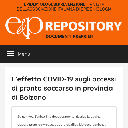
Salta
– RIVISTA
DELL'ASSOCIAZIONE ITALIANA DI EPIDEMIOLOGIA
al
contenuto
E&P
Menu
Repository
L’effetto COVID-19 sugli accessi
di pronto soccorso in provincia
di Bolzano
Se non vedi l'anteprima del documento, ricarica la pagina,
oppure premi download, oppure disattiva il blocco contenuti