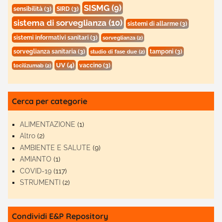
SISMG
(9)
sensibilità
(3)
SIRD
(3)
sistema di sorveglianza
(10)
sistemi di allarme
(3)
sistemi informativi sanitari
(3)
sorveglianza
(2)
sorveglianza sanitaria
(3)
tamponi
(3)
studio di fase due
(2)
UV
(4)
vaccino
(3)
tocilizumab
(2)
Cerca per categorie
ALIMENTAZIONE
(1)
Altro
(2)
AMBIENTE E SALUTE
(9)
AMIANTO
(1)
COVID-19
(117)
STRUMENTI
(2)
Condividi E&P Repository