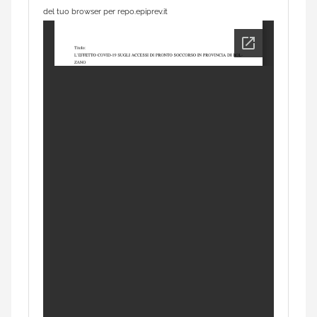
del tuo browser per repo.epiprev.it