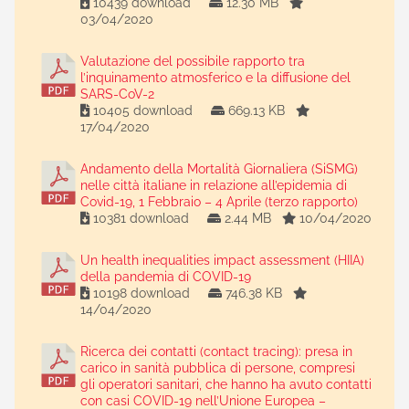
10439 download
12.30 MB
03/04/2020
Valutazione del possibile rapporto tra
l’inquinamento atmosferico e la diffusione del
SARS-CoV-2
10405 download
669.13 KB
17/04/2020
Andamento della Mortalità Giornaliera (SiSMG)
nelle città italiane in relazione all’epidemia di
Covid-19, 1 Febbraio – 4 Aprile (terzo rapporto)
10381 download
2.44 MB
10/04/2020
Un health inequalities impact assessment (HIIA)
della pandemia di COVID-19
10198 download
746.38 KB
14/04/2020
Ricerca dei contatti (contact tracing): presa in
carico in sanità pubblica di persone, compresi
gli operatori sanitari, che hanno ha avuto contatti
con casi COVID-19 nell’Unione Europea –