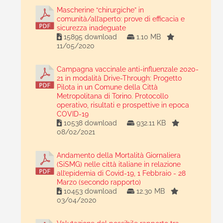
Mascherine “chirurgiche” in
comunità/all’aperto: prove di efficacia e
sicurezza inadeguate
15895 download
1.10 MB
11/05/2020
Campagna vaccinale anti-influenzale 2020-
21 in modalità Drive-Through: Progetto
Pilota in un Comune della Città
Metropolitana di Torino. Protocollo
operativo, risultati e prospettive in epoca
COVID-19
10538 download
932.11 KB
08/02/2021
Andamento della Mortalità Giornaliera
(SiSMG) nelle città italiane in relazione
all’epidemia di Covid-19, 1 Febbraio - 28
Marzo (secondo rapporto)
10453 download
12.30 MB
03/04/2020