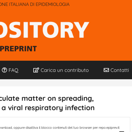
IONE ITALIANA DI EPIDEMIOLOGIA
FAQ
Carica un contributo
Contatti
iculate matter on spreading,
 viral respiratory infection
wnload, oppure disattiva il blocco contenuti del tuo browser per repo.epiprev.it