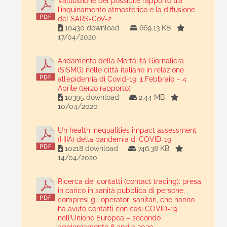
Valutazione del possibile rapporto tra
l’inquinamento atmosferico e la diffusione
del SARS-CoV-2
10430 download
669.13 KB
17/04/2020
Andamento della Mortalità Giornaliera
(SiSMG) nelle città italiane in relazione
all’epidemia di Covid-19, 1 Febbraio – 4
Aprile (terzo rapporto)
10395 download
2.44 MB
10/04/2020
Un health inequalities impact assessment
(HIIA) della pandemia di COVID-19
10218 download
746.38 KB
14/04/2020
Ricerca dei contatti (contact tracing): presa
in carico in sanità pubblica di persone,
compresi gli operatori sanitari, che hanno
ha avuto contatti con casi COVID-19
nell’Unione Europea – secondo
aggiornamento 8 aprile 2020