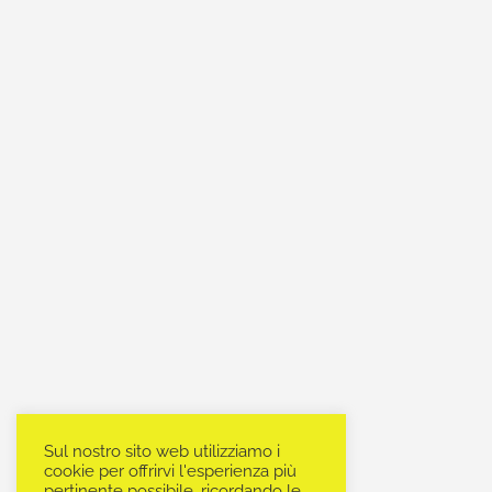
Sul nostro sito web utilizziamo i
cookie per offrirvi l'esperienza più
pertinente possibile, ricordando le