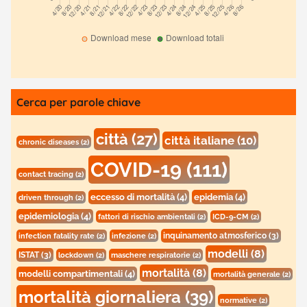
Cerca per parole chiave
città
(27)
città italiane
(10)
chronic diseases
(2)
COVID-19
(111)
contact tracing
(2)
eccesso di mortalità
(4)
epidemia
(4)
driven through
(2)
epidemiologia
(4)
fattori di rischio ambientali
(2)
ICD-9-CM
(2)
inquinamento atmosferico
(3)
infection fatality rate
(2)
infezione
(2)
modelli
(8)
ISTAT
(3)
lockdown
(2)
maschere respiratorie
(2)
mortalità
(8)
modelli compartimentali
(4)
mortalità generale
(2)
mortalità giornaliera
(39)
normative
(2)