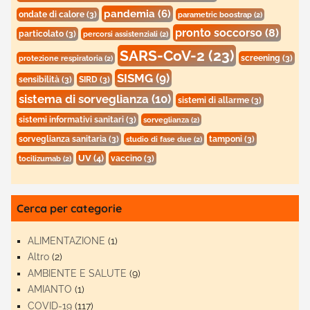
pandemia
(6)
ondate di calore
(3)
parametric boostrap
(2)
pronto soccorso
(8)
particolato
(3)
percorsi assistenziali
(2)
SARS-CoV-2
(23)
screening
(3)
protezione respiratoria
(2)
SISMG
(9)
sensibilità
(3)
SIRD
(3)
sistema di sorveglianza
(10)
sistemi di allarme
(3)
sistemi informativi sanitari
(3)
sorveglianza
(2)
sorveglianza sanitaria
(3)
tamponi
(3)
studio di fase due
(2)
UV
(4)
vaccino
(3)
tocilizumab
(2)
Cerca per categorie
ALIMENTAZIONE
(1)
Altro
(2)
AMBIENTE E SALUTE
(9)
AMIANTO
(1)
COVID-19
(117)