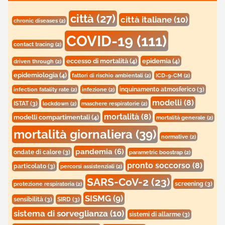
città
(27)
città italiane
(10)
chronic diseases
(2)
COVID-19
(111)
contact tracing
(2)
eccesso di mortalità
(4)
epidemia
(4)
driven through
(2)
epidemiologia
(4)
fattori di rischio ambientali
(2)
ICD-9-CM
(2)
inquinamento atmosferico
(3)
infection fatality rate
(2)
infezione
(2)
modelli
(8)
ISTAT
(3)
lockdown
(2)
maschere respiratorie
(2)
mortalità
(8)
modelli compartimentali
(4)
mortalità generale
(2)
mortalità giornaliera
(39)
normative
(2)
pandemia
(6)
ondate di calore
(3)
parametric boostrap
(2)
pronto soccorso
(8)
particolato
(3)
percorsi assistenziali
(2)
SARS-CoV-2
(23)
screening
(3)
protezione respiratoria
(2)
SISMG
(9)
sensibilità
(3)
SIRD
(3)
sistema di sorveglianza
(10)
sistemi di allarme
(3)