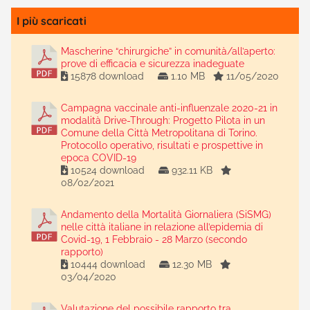
I più scaricati
Mascherine “chirurgiche” in comunità/all’aperto:
prove di efficacia e sicurezza inadeguate
15878 download
1.10 MB
11/05/2020
Campagna vaccinale anti-influenzale 2020-21 in
modalità Drive-Through: Progetto Pilota in un
Comune della Città Metropolitana di Torino.
Protocollo operativo, risultati e prospettive in
epoca COVID-19
10524 download
932.11 KB
08/02/2021
Andamento della Mortalità Giornaliera (SiSMG)
nelle città italiane in relazione all’epidemia di
Covid-19, 1 Febbraio - 28 Marzo (secondo
rapporto)
10444 download
12.30 MB
03/04/2020
Valutazione del possibile rapporto tra