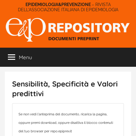
Salta
– RIVISTA
DELL'ASSOCIAZIONE ITALIANA DI EPIDEMIOLOGIA
al
contenuto
E&P
Menu
Repository
Sensibilità, Specificità e Valori
predittivi
Se non vedi l'anteprima del documento, ricarica la pagina,
oppure premi download, oppure disattiva il blocco contenuti
del tuo browser per repo.epiprev.it