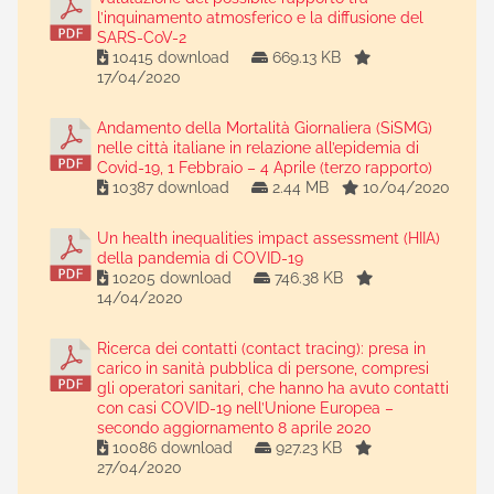
l’inquinamento atmosferico e la diffusione del
SARS-CoV-2
10415 download
669.13 KB
17/04/2020
Andamento della Mortalità Giornaliera (SiSMG)
nelle città italiane in relazione all’epidemia di
Covid-19, 1 Febbraio – 4 Aprile (terzo rapporto)
10387 download
2.44 MB
10/04/2020
Un health inequalities impact assessment (HIIA)
della pandemia di COVID-19
10205 download
746.38 KB
14/04/2020
Ricerca dei contatti (contact tracing): presa in
carico in sanità pubblica di persone, compresi
gli operatori sanitari, che hanno ha avuto contatti
con casi COVID-19 nell’Unione Europea –
secondo aggiornamento 8 aprile 2020
10086 download
927.23 KB
27/04/2020