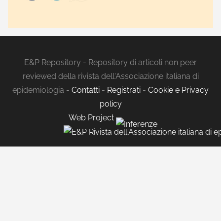
E&P Repository - Repository di articoli non peer
reviewed della rivista dell'Associazione italiana di
epidemiologia -
Contatti
-
Registrati
-
Cookie e Privacy
policy
Web Project