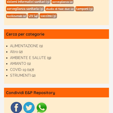
sistemi informativi sanitari
(3)
sorveglianza
(2)
sorveglianza sanitaria
(3)
tamponi
(3)
studio di fase due
(2)
UV
(4)
vaccino
(3)
tocilizumab
(2)
Cerca per categorie
ALIMENTAZIONE
(1)
Altro
(2)
AMBIENTE E SALUTE
(9)
AMIANTO
(1)
COVID-19
(117)
STRUMENTI
(2)
Condividi E&P Repository