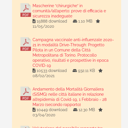
Mascherine “chirurgiche” in
comunità/all’aperto: prove di efficacia e
sicurezza inadeguate
15888 download
1.10 MB
11/05/2020
Campagna vaccinale anti-influenzale 2020-
21 in modalità Drive-Through: Progetto
Pilota in un Comune della Città
Metropolitana di Torino. Protocollo
operativo, risultati e prospettive in epoca
COVID-19
10533 download
932.11 KB
08/02/2021
Andamento della Mortalità Giornaliera
(SiSMG) nelle città italiane in relazione
all’epidemia di Covid-19, 1 Febbraio - 28
Marzo (secondo rapporto)
10449 download
12.30 MB
03/04/2020