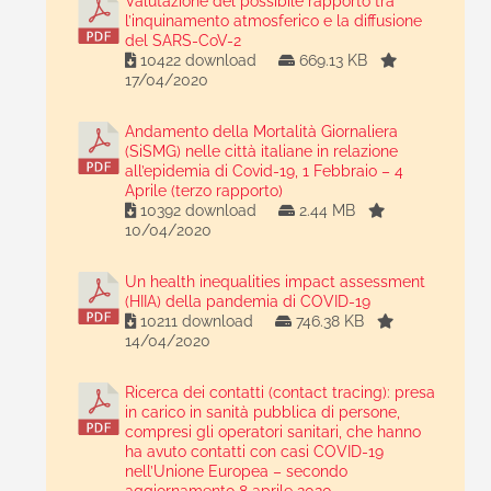
Valutazione del possibile rapporto tra
l’inquinamento atmosferico e la diffusione
del SARS-CoV-2
10422 download
669.13 KB
17/04/2020
Andamento della Mortalità Giornaliera
(SiSMG) nelle città italiane in relazione
all’epidemia di Covid-19, 1 Febbraio – 4
Aprile (terzo rapporto)
10392 download
2.44 MB
10/04/2020
Un health inequalities impact assessment
(HIIA) della pandemia di COVID-19
10211 download
746.38 KB
14/04/2020
Ricerca dei contatti (contact tracing): presa
in carico in sanità pubblica di persone,
compresi gli operatori sanitari, che hanno
ha avuto contatti con casi COVID-19
nell’Unione Europea – secondo
aggiornamento 8 aprile 2020