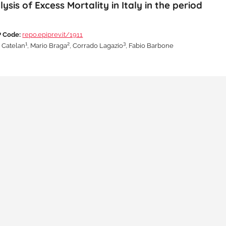
ysis of Excess Mortality in Italy in the period
 Code:
repo.epiprev.it/1911
1
2
3
s Catelan
, Mario Braga
, Corrado Lagazio
, Fabio Barbone