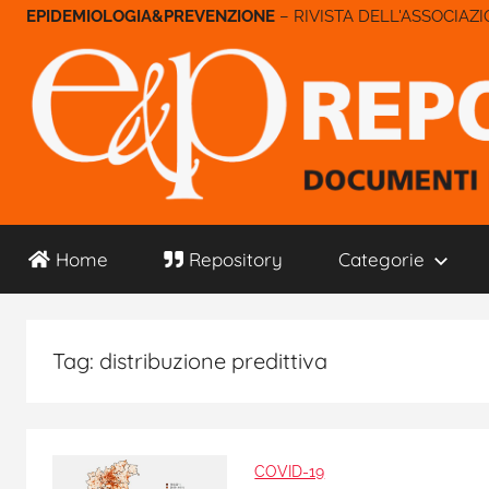
Salta
– RIVISTA DELL'ASSOCIAZ
al
contenuto
E&P
Home
Repository
Categorie
Repository
Tag:
distribuzione predittiva
COVID-19