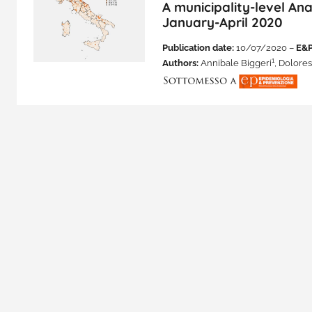
A municipality-level Anal
January-April 2020
Publication date:
10/07/2020 –
E&P
1
Authors:
Annibale Biggeri
, Dolore