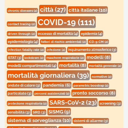
città
(27)
città italiane
(10)
chronic diseases
(2)
COVID-19
(111)
contact tracing
(2)
eccesso di mortalità
(4)
epidemia
(4)
driven through
(2)
epidemiologia
(4)
fattori di rischio ambientali
(2)
ICD-9-CM
(2)
inquinamento atmosferico
(3)
infection fatality rate
(2)
infezione
(2)
modelli
(8)
ISTAT
(3)
lockdown
(2)
maschere respiratorie
(2)
mortalità
(8)
modelli compartimentali
(4)
mortalità generale
(2)
mortalità giornaliera
(39)
normative
(2)
pandemia
(6)
ondate di calore
(3)
parametric boostrap
(2)
pronto soccorso
(8)
particolato
(3)
percorsi assistenziali
(2)
SARS-CoV-2
(23)
screening
(3)
protezione respiratoria
(2)
SISMG
(9)
sensibilità
(3)
SIRD
(3)
sistema di sorveglianza
(10)
sistemi di allarme
(3)