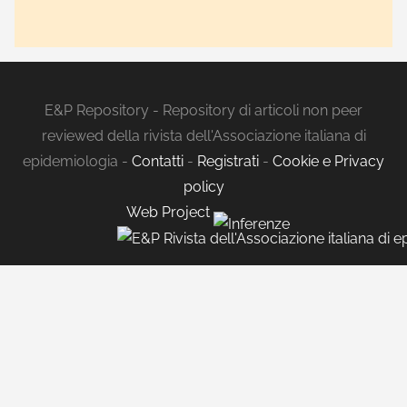
E&P Repository - Repository di articoli non peer
reviewed della rivista dell'Associazione italiana di
epidemiologia -
Contatti
-
Registrati
-
Cookie e Privacy
policy
Web Project