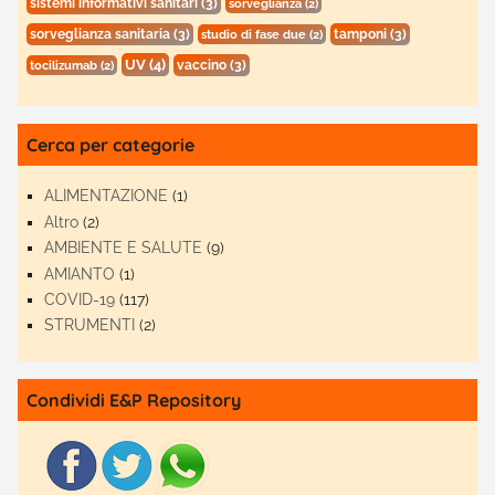
sistemi informativi sanitari
(3)
sorveglianza
(2)
sorveglianza sanitaria
(3)
tamponi
(3)
studio di fase due
(2)
UV
(4)
vaccino
(3)
tocilizumab
(2)
Cerca per categorie
ALIMENTAZIONE
(1)
Altro
(2)
AMBIENTE E SALUTE
(9)
AMIANTO
(1)
COVID-19
(117)
STRUMENTI
(2)
Condividi E&P Repository