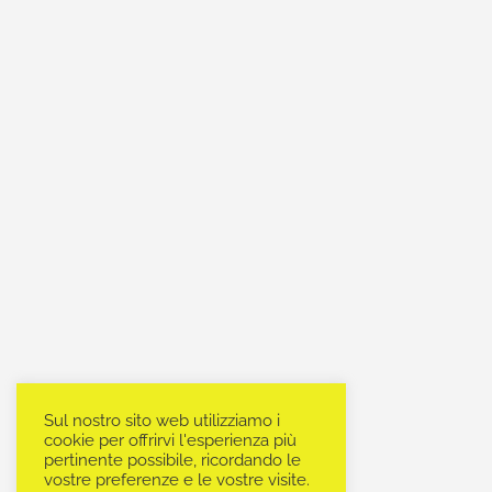
Sul nostro sito web utilizziamo i
cookie per offrirvi l'esperienza più
pertinente possibile, ricordando le
vostre preferenze e le vostre visite.