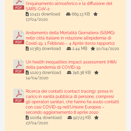
l’inquinamento atmosferico e la diffusione del
SARS-CoV-2
10411 download
669.13 KB
17/04/2020
Andamento della Mortalità Giornaliera (SiSMG)
nelle città italiane in relazione all’epidemia di
Covid-19, 1 Febbraio – 4 Aprile (terzo rapporto)
10383 download
2.44 MB
10/04/2020
Un health inequalities impact assessment (HIIA)
della pandemia di COVID-19
10203 download
746.38 KB
14/04/2020
Ricerca dei contatti (contact tracing): presa in
carico in sanità pubblica di persone, compresi
gli operatori sanitari, che hanno ha avuto contatti
con casi COVID-19 nell’Unione Europea –
secondo aggiornamento 8 aprile 2020
10084 download
927.23 KB
27/04/2020