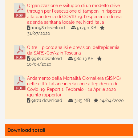
Organizzazione e sviluppo di un modello drive-
through per l'esecuzione di tamponi in risposta
alla pandemia di COVID-19: l'esperienza di una
azienda sanitaria locale nel Nord Italia
10058 download
517.50 KB
31/07/2020
Oltre il picco: analisi e previsioni dell’epidemia
da SARS-CoV-2 in Toscana
9918 download
580.13 KB
10/04/2020
Andamento della Mortalità Giornaliera (SiSMG)
nelle città italiane in relazione all’epidemia di
Covid-19. Report 1' Febbraio - 18 Aprile 2020
(quinto rapporto)
9876 download
3.85 MB
24/04/2020
Download totali