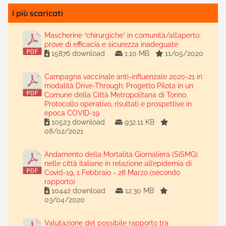
I più scaricati
Mascherine “chirurgiche” in comunità/all’aperto:
prove di efficacia e sicurezza inadeguate
15876 download
1.10 MB
11/05/2020
Campagna vaccinale anti-influenzale 2020-21 in
modalità Drive-Through: Progetto Pilota in un
Comune della Città Metropolitana di Torino.
Protocollo operativo, risultati e prospettive in
epoca COVID-19
10523 download
932.11 KB
08/02/2021
Andamento della Mortalità Giornaliera (SiSMG)
nelle città italiane in relazione all’epidemia di
Covid-19, 1 Febbraio - 28 Marzo (secondo
rapporto)
10442 download
12.30 MB
03/04/2020
Valutazione del possibile rapporto tra