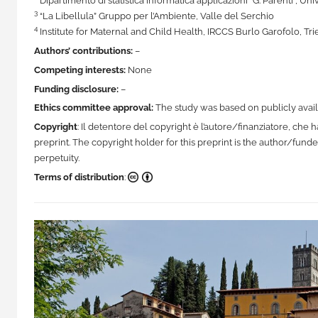
Dipartimento di statistica informatica applicazioni “G. Parenti”, Uni
3
“La Libellula” Gruppo per l’Ambiente, Valle del Serchio
4
Institute for Maternal and Child Health, IRCCS Burlo Garofolo, Tries
Authors’ contributions:
–
Competing interests:
None
Funding disclosure:
–
Ethics committee approval:
The study was based on publicly avai
Copyright
: Il detentore del copyright è l’autore/finanziatore, ch
preprint. The copyright holder for this preprint is the author/fund
perpetuity.
Terms of distribution
:
CC BY