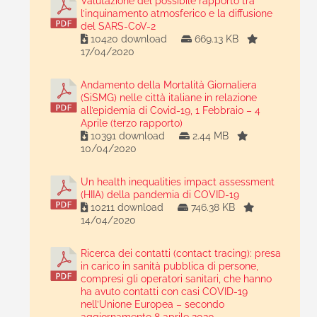
Valutazione del possibile rapporto tra
l’inquinamento atmosferico e la diffusione
del SARS-CoV-2
10420 download
669.13 KB
17/04/2020
Andamento della Mortalità Giornaliera
(SiSMG) nelle città italiane in relazione
all’epidemia di Covid-19, 1 Febbraio – 4
Aprile (terzo rapporto)
10391 download
2.44 MB
10/04/2020
Un health inequalities impact assessment
(HIIA) della pandemia di COVID-19
10211 download
746.38 KB
14/04/2020
Ricerca dei contatti (contact tracing): presa
in carico in sanità pubblica di persone,
compresi gli operatori sanitari, che hanno
ha avuto contatti con casi COVID-19
nell’Unione Europea – secondo
aggiornamento 8 aprile 2020