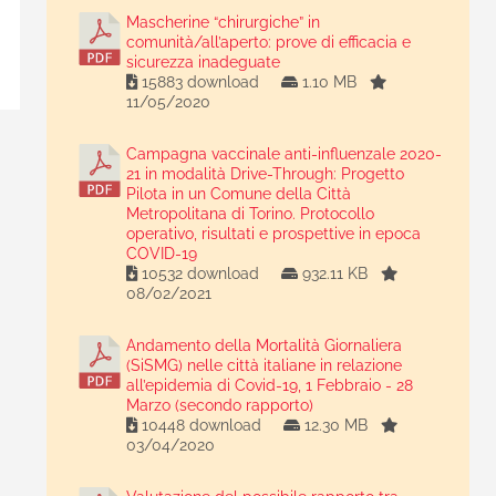
Mascherine “chirurgiche” in
comunità/all’aperto: prove di efficacia e
sicurezza inadeguate
15883 download
1.10 MB
11/05/2020
Campagna vaccinale anti-influenzale 2020-
21 in modalità Drive-Through: Progetto
Pilota in un Comune della Città
Metropolitana di Torino. Protocollo
operativo, risultati e prospettive in epoca
COVID-19
10532 download
932.11 KB
08/02/2021
Andamento della Mortalità Giornaliera
(SiSMG) nelle città italiane in relazione
all’epidemia di Covid-19, 1 Febbraio - 28
Marzo (secondo rapporto)
10448 download
12.30 MB
03/04/2020