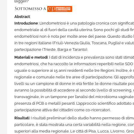
Biggeri
Abstract
:
Introduzione
: L’endometriosi è una patologia cronica con significat
endometriale al di fuori della cavità uterina. Sono pochi gli studi 
endometriosi non è nota per molte aree del paese. Questo studio h
in tre regioni italiane (Friuli-Venezia Giulia, Toscana, Puglia) e valu
partecipazione (Trieste, Barga e Taranto).
Materiali e metodi
: I dati di incidenza e prevalenza sono stati sti
endometriosi, che ha raccolto le informazioni reperibili nelle SDO 
uguale o superiore ai 15 anni residenti nelle tre Regioni. Inoltre, è 
regionale e comunale nelle tre aree di partecipazione. Gli approf
livelli su un campione di donne in età fertile: le donne risultate p
avranno la possibilità di accedere al secondo livello di screening,
transvaginale, in un tampone per l’analisi del microbioma vaginale
presenza di PCB o metalli pesanti. L’approccio scientifico adottato
partecipazione attiva dei cittadini come co-ricercatori.
Risultati
: I risultati preliminari dello studio hanno permesso di sti
particolare, è stata mostrata una certa variabilità nella regione, 
superiori alla media regionale. Le città di Pisa, Lucca, Livorno, Gr