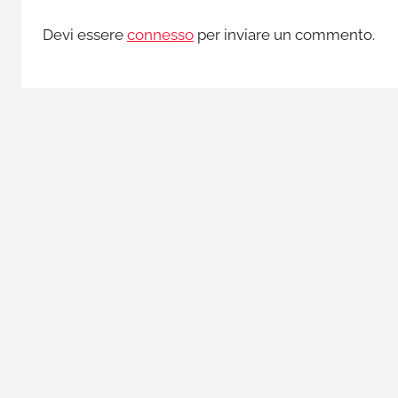
i
o
Devi essere
connesso
per inviare un commento.
s
i
,
e
p
i
d
e
m
i
o
l
o
g
i