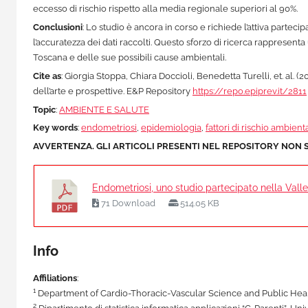
eccesso di rischio rispetto alla media regionale superiori al 90%.
Conclusioni
: Lo studio è ancora in corso e richiede l’attiva partec
l’accuratezza dei dati raccolti. Questo sforzo di ricerca rappresent
Toscana e delle sue possibili cause ambientali.
Cite as
: Giorgia Stoppa, Chiara Doccioli, Benedetta Turelli, et. al. 
dell’arte e prospettive. E&P Repository
https://repo.epiprev.it/2811
Topic
:
AMBIENTE E SALUTE
Key words
:
endometriosi
,
epidemiologia
,
fattori di rischio ambienta
AVVERTENZA. GLI ARTICOLI PRESENTI NEL REPOSITORY NON 
Endometriosi, uno studio partecipato nella Valle 
71 Download
514.05 KB
Info
Affiliations
:
1
Department of Cardio-Thoracic-Vascular Science and Public Health
2