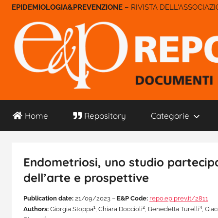
Salta
– RIVISTA DELL'ASSOCIAZ
al
contenuto
E&P
Home
Repository
Categorie
Repository
Endometriosi, uno studio partecipa
dell’arte e prospettive
Publication date:
21/09/2023 –
E&P Code:
repo.epiprev.it/2811
1
2
3
Authors:
Giorgia Stoppa
, Chiara Doccioli
, Benedetta Turelli
, Gia
1