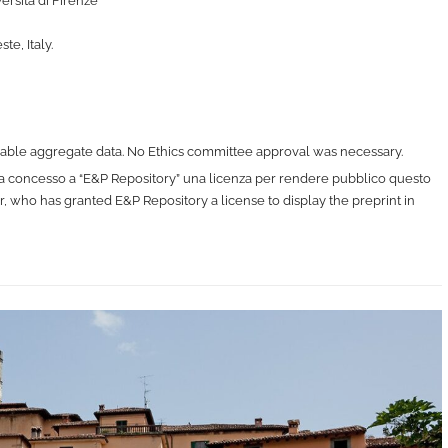
versità di Firenze
te, Italy.
lable aggregate data. No Ethics committee approval was necessary.
e ha concesso a “E&P Repository” una licenza per rendere pubblico questo
er, who has granted E&P Repository a license to display the preprint in