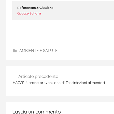
References & Citations
Google Scholar
AMBIENTE E SALUTE
e
Navigazione
n
Articolo precedente
d
articoli
HACCP è anche prevenzione di Tossinfezioni alimentari
o
m
e
t
r
Lascia un commento