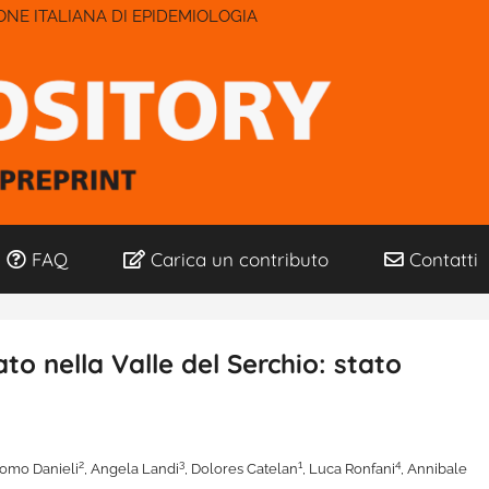
IONE ITALIANA DI EPIDEMIOLOGIA
FAQ
Carica un contributo
Contatti
to nella Valle del Serchio: stato
2
3
1
4
como Danieli
, Angela Landi
, Dolores Catelan
, Luca Ronfani
, Annibale