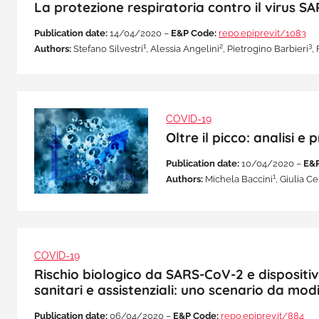
La protezione respiratoria contro il virus S
Publication date:
14/04/2020 –
E&P Code:
repo.epiprev.it/1083
1
2
3
Authors:
Stefano Silvestri
, Alessia Angelini
, Pietrogino Barbieri
,
COVID-19
Oltre il picco: analisi 
Publication date:
10/04/2020 –
E&P
1
Authors:
Michela Baccini
, Giulia C
COVID-19
Rischio biologico da SARS-CoV-2 e dispositivi
sanitari e assistenziali: uno scenario da mo
Publication date:
06/04/2020 –
E&P Code:
repo.epiprev.it/884