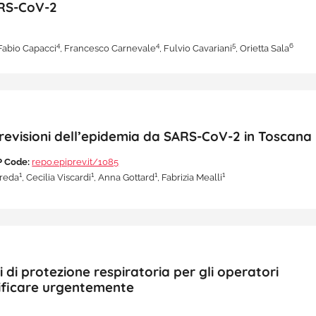
ARS-CoV-2
4
4
5
6
 Fabio Capacci
, Francesco Carnevale
, Fulvio Cavariani
, Orietta Sala
e previsioni dell’epidemia da SARS-CoV-2 in Toscana
 Code:
repo.epiprev.it/1085
1
1
1
1
ereda
, Cecilia Viscardi
, Anna Gottard
, Fabrizia Mealli
 di protezione respiratoria per gli operatori
dificare urgentemente