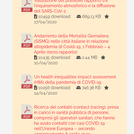
Valutazione del possibile rapporto tra
l’inquinamento atmosferico e la diffusione
del SARS-CoV-2
10459 download
669.13 KB
17/04/2020
Andamento della Mortalità Giornaliera
(SiSMG) nelle città italiane in relazione
all’epidemia di Covid-19, 1 Febbraio – 4
Aprile (terzo rapporto)
10435 download
2.44 MB
10/04/2020
Un health inequalities impact assessment
(HIIA) della pandemia di COVID-19
10256 download
746.38 KB
14/04/2020
Ricerca dei contatti (contact tracing): presa
in carico in sanità pubblica di persone,
compresi gli operatori sanitari, che hanno
ha avuto contatti con casi COVID-19
nell’Unione Europea – secondo
aggiornamento 8 aprile 2020