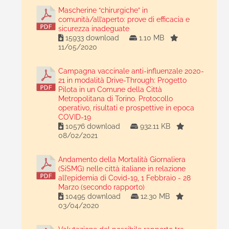
Mascherine “chirurgiche” in
comunità/all’aperto: prove di efficacia e
sicurezza inadeguate
15933 download
1.10 MB
11/05/2020
Campagna vaccinale anti-influenzale 2020-
21 in modalità Drive-Through: Progetto
Pilota in un Comune della Città
Metropolitana di Torino. Protocollo
operativo, risultati e prospettive in epoca
COVID-19
10576 download
932.11 KB
08/02/2021
Andamento della Mortalità Giornaliera
(SiSMG) nelle città italiane in relazione
all’epidemia di Covid-19, 1 Febbraio - 28
Marzo (secondo rapporto)
10495 download
12.30 MB
03/04/2020