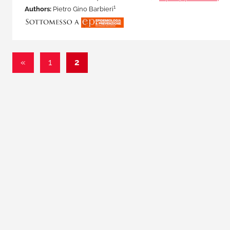
1
Authors:
Pietro Gino Barbieri
Paginazione
Articolo
«
1
2
precedente
degli
articoli