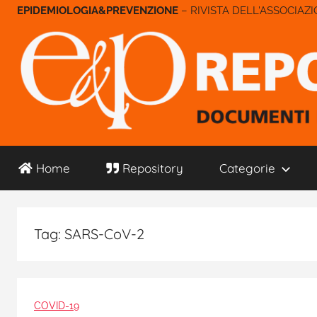
Salta
– RIVISTA DELL'ASSOCIAZ
al
contenuto
E&P
Home
Repository
Categorie
Repository
Tag:
SARS-CoV-2
COVID-19