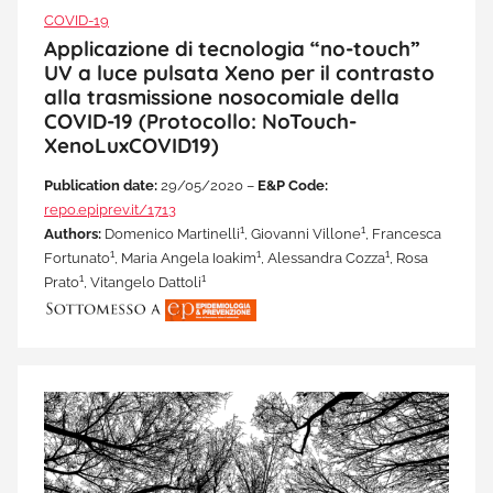
COVID-19
Applicazione di tecnologia “no-touch”
UV a luce pulsata Xeno per il contrasto
alla trasmissione nosocomiale della
COVID-19 (Protocollo: NoTouch-
XenoLuxCOVID19)
Publication date:
29/05/2020 –
E&P Code:
repo.epiprev.it/1713
1
1
Authors:
Domenico Martinelli
, Giovanni Villone
, Francesca
1
1
1
Fortunato
, Maria Angela Ioakim
, Alessandra Cozza
, Rosa
1
1
Prato
, Vitangelo Dattoli