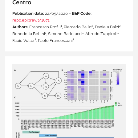
Centro
Publication date:
22/05/2020 –
E&P Code:
repo.epiprev.it/1671
1
2
2
Authors:
Francesco Profili
, Piercarlo Ballo
, Daniela Balzi
,
1
1
1
Benedetta Bellini
, Simone Bartolacci
, Alfredo Zuppiroli
,
1
1
Fabio Voller
, Paolo Francesconi