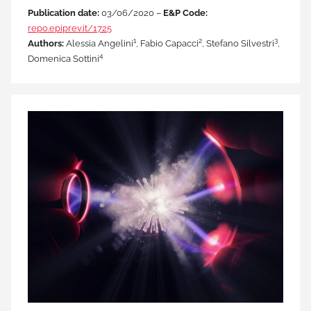
Publication date:
03/06/2020 –
E&P Code:
repo.epiprev.it/1725
1
2
3
Authors:
Alessia Angelini
, Fabio Capacci
, Stefano Silvestri
,
4
Domenica Sottini