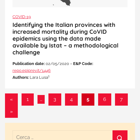
COVID-19
Identifying the Italian provinces with
increased mortality during CoVID
epidemics using the data made
available by Istat – a methodological
challenge
Publication date:
02/05/2020 –
E&P Code:
repo.epiprev.it/1446
1
Authors:
Lara Lusa
Paginazione
Articolo
«
1
…
3
4
5
6
7
precedente
degli
Articolo
»
articoli
successivo