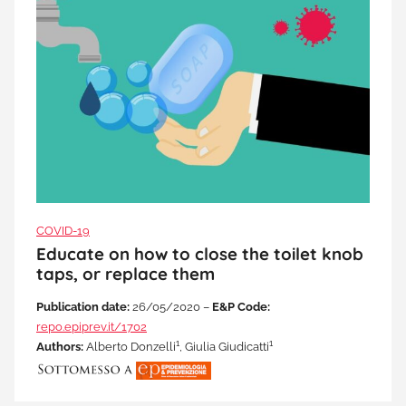
COVID-19
Educate on how to close the toilet knob
taps, or replace them
Publication date:
26/05/2020 –
E&P Code:
repo.epiprev.it/1702
1
1
Authors:
Alberto Donzelli
, Giulia Giudicatti