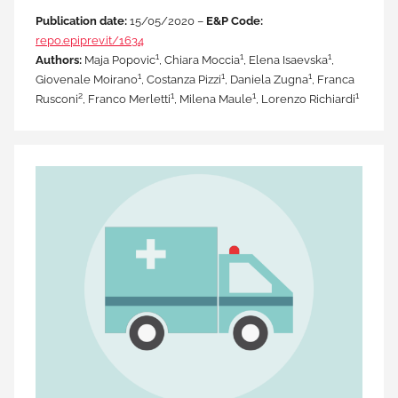
Publication date:
15/05/2020 –
E&P Code:
repo.epiprev.it/1634
1
1
1
Authors:
Maja Popovic
, Chiara Moccia
, Elena Isaevska
,
1
1
1
Giovenale Moirano
, Costanza Pizzi
, Daniela Zugna
, Franca
2
1
1
1
Rusconi
, Franco Merletti
, Milena Maule
, Lorenzo Richiardi