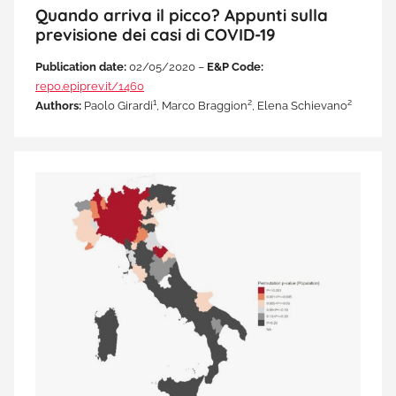
Quando arriva il picco? Appunti sulla
previsione dei casi di COVID-19
Publication date:
02/05/2020 –
E&P Code:
repo.epiprev.it/1460
1
2
2
Authors:
Paolo Girardi
, Marco Braggion
, Elena Schievano