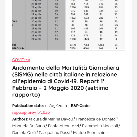
COVID-19
Andamento della Mortalità Giornaliera
(SiSMG) nelle città italiane in relazione
all’epidemia di Covid-19. Report 1′
Febbraio – 2 Maggio 2020 (settimo
rapporto)
Publication date:
12/05/2020 –
E&P Code:
repo.epiprev.it/1620
1
1
Authors:
(a cura di) Marina Davoli,
Francesca de’ Donato,
1
1
1
Manuela De Sario,
Paola Michelozzi,
Fiammetta Noccioli,
1
2
1
Daniela Orrù,
Pasqualino Rossi,
Matteo Scortichini