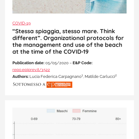
COVID-19
“Stessa spiaggia, stesso mare. Think
different”. Organizational protocols for
the management and use of the beach
at the time of the COVID-19
Publication date:
05/05/2020 –
E&P Code:
repo.epiprev.it/1522
1
2
Authors:
Lucia Federica Carpagnano
, Matilde Carlucci