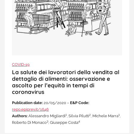
COVID-19
La salute dei lavoratori della vendita al
dettaglio di alimenti: osservazione e
ascolto per l’equità in tempi di
coronavirus
Publication date:
20/05/2020 –
E&P Code:
repo.epiprev.it/1646
1
2
1
Authors:
Alessandro Migliardi
, Silvia Pilutti
, Michele Marra
,
3
4
Roberto Di Monaco
, Giuseppe Costa