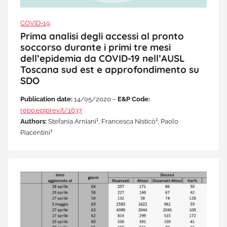
COVID-19
Prima analisi degli accessi al pronto
soccorso durante i primi tre mesi
dell’epidemia da COVID-19 nell’AUSL
Toscana sud est e approfondimento su
SDO
Publication date:
14/05/2020 –
E&P Code:
repo.epiprev.it/1637
1
1
Authors:
Stefania Arniani
, Francesca Nisticò
, Paolo
1
Piacentini