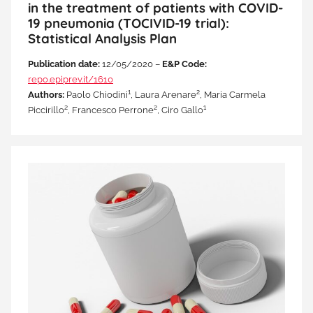
in the treatment of patients with COVID-
19 pneumonia (TOCIVID-19 trial):
Statistical Analysis Plan
Publication date:
12/05/2020 –
E&P Code:
repo.epiprev.it/1610
1
2
Authors:
Paolo Chiodini
, Laura Arenare
, Maria Carmela
2
2
1
Piccirillo
, Francesco Perrone
, Ciro Gallo