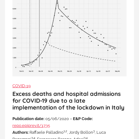
COVID-19
Excess deaths and hospital admissions
for COVID-19 due to a late
implementation of the lockdown in Italy
Publication date:
05/06/2020 –
E&P Code:
repo.epiprev.it/1735
1,2
3
Authors:
Raffaele Palladino
, Jordy Bollon
, Luca
3,4
3,4