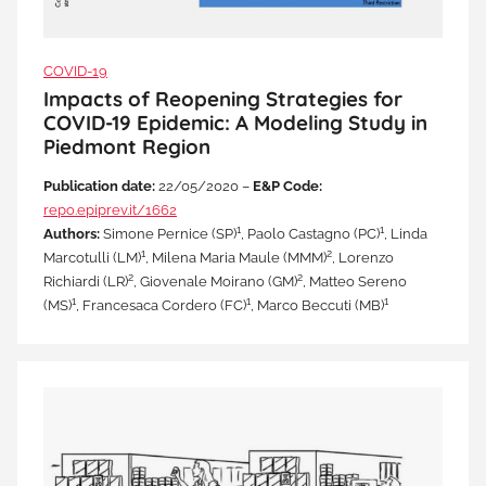
COVID-19
Impacts of Reopening Strategies for
COVID-19 Epidemic: A Modeling Study in
Piedmont Region
Publication date:
22/05/2020 –
E&P Code:
repo.epiprev.it/1662
1
1
Authors:
Simone Pernice (SP)
, Paolo Castagno (PC)
, Linda
1
2
Marcotulli (LM)
, Milena Maria Maule (MMM)
, Lorenzo
2
2
Richiardi (LR)
, Giovenale Moirano (GM)
, Matteo Sereno
1
1
1
(MS)
, Francesaca Cordero (FC)
, Marco Beccuti (MB)