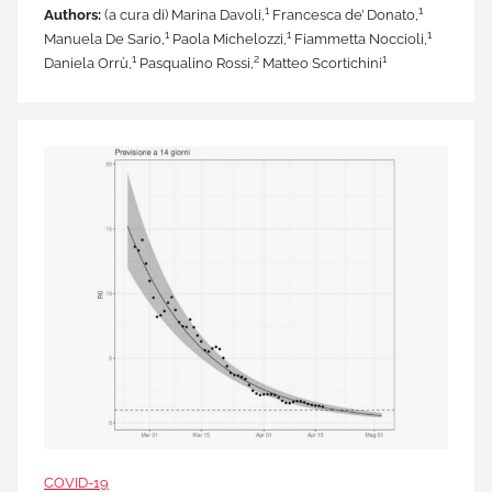
1
1
Authors:
(a cura di) Marina Davoli,
Francesca de’ Donato,
1
1
1
Manuela De Sario,
Paola Michelozzi,
Fiammetta Noccioli,
1
2
1
Daniela Orrù,
Pasqualino Rossi,
Matteo Scortichini
COVID-19