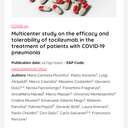
COVID-19
Multicenter study on the efficacy and
tolerability of tocilizumab in the
treatment of patients with COVID-19
pneumonia
Publication date:
12/05/2020 –
E&P Code:
repo.epiprev.it/1604
1
1
Authors:
Maria Carmela Piccirillo
, Paolo Ascierto
, Luigi
2
1
3
Atripaldi
, Marco Cascella
, Massimo Costantini
, Giovanni
3-4
3
2
Dolci
, Nicola Facciolongo
, Fiorentino Fragranza
,
5
3
2
AnnaMaria Marata
, Marco Massari
, Vincenzo Montesarchio
,
4
3
Cristina Mussini
, Emanuele Alberto Negri
, Roberto
2
6
1
1
Parrella
, Patrizia Popoli
, Gerardo Botti
, Laura Arenare
,
7
7
3-4
Paolo Chiodini
, Ciro Gallo
, Carlo Salvarani
, Francesco
1
Perrone